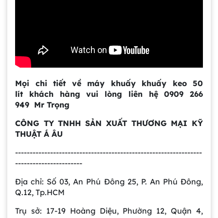
Gia công bồn khuấy, silo chứa nguyên liệu
tại công ty Á Âu
Bồn khuấy công nghiệp là gì? Ứng dụng, cấu
tạo và cách chọn mua hiệu quả
Mọi chi tiết về máy
khuấy khuấy keo 50
lít
khách hàng vui lòng liên hệ 0909 266
949 Mr Trọng
Bồn Khuấy Phụ Gia Sơn - Giải Pháp Tối Ưu
Cho Ngành Sơn Phủ
CÔNG TY TNHH SẢN XUẤT THƯƠNG MẠI KỸ
THUẬT Á ÂU
----------------------------------------------------------------
Dự án máy khuấy trộn bồn bể công nghiệp
-----------------------
Địa chỉ: Số 03, An Phú Đông 25, P. An Phú Đông,
Q.12, Tp.HCM
Bồn khuấy thực phẩm 8000 lít là gì? Cấu tạo,
đặc điểm và lý do nên dùng inox
Trụ sở: 17-19 Hoàng Diệu, Phường 12, Quận 4,
Trong ngành chế biến thực phẩm hiện