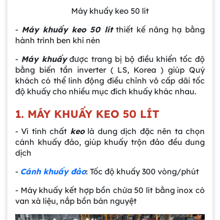
Máy khuấy keo 50 lít
-
Máy khuấy keo 50 lít
thiết kế nâng hạ bằng
hành trình ben khí nén
-
Máy khuấy
được trang bị bộ điều khiển tốc độ
bằng biến tần inverter ( LS, Korea ) giúp Quý
khách có thể linh động điều chỉnh vô cấp dãi tốc
độ khuấy cho nhiều mục đích khuấy khác nhau.
1. MÁY KHUẤY KEO 50 LÍT
- Vì tính chất
keo
là dung dịch đặc nên ta chọn
cánh khuấy đảo, giúp khuấy trộn đảo đều dung
dịch
-
Cánh khuấy đảo
: Tốc độ khuấy 300 vòng/phút
- Máy khuấy kết hợp bồn chứa 50 lít bằng inox có
van xà liệu, nắp bồn bán nguyệt