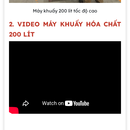
Máy khuấy 200 lít tốc độ cao
2. VIDEO MÁY KHUẤY HÓA CHẤT
200 LÍT
Gia công bồn khuấy, silo chứa nguyên liệu
tại công ty Á Âu
Bồn khuấy công nghiệp là gì? Ứng dụng, cấu
tạo và cách chọn mua hiệu quả
Bồn Khuấy Phụ Gia Sơn - Giải Pháp Tối Ưu
Cho Ngành Sơn Phủ
Dự án máy khuấy trộn bồn bể công nghiệp