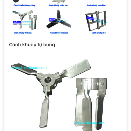
Gia công bồn khuấy, silo chứa nguyên liệu
tại công ty Á Âu
Bồn khuấy công nghiệp là gì? Ứng dụng, cấu
Cánh khuấy tự bung
tạo và cách chọn mua hiệu quả
Bồn Khuấy Phụ Gia Sơn - Giải Pháp Tối Ưu
Cho Ngành Sơn Phủ
Dự án máy khuấy trộn bồn bể công nghiệp
Bồn khuấy thực phẩm 8000 lít là gì? Cấu tạo,
đặc điểm và lý do nên dùng inox
Trong ngành chế biến thực phẩm hiện