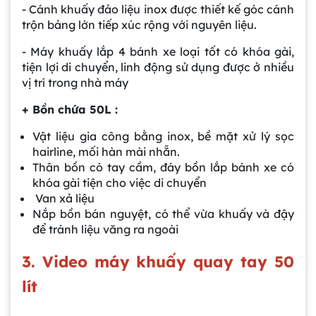
- Cánh khuấy đảo liệu inox được thiết kế góc cánh
trộn bảng lớn tiếp xúc rộng với nguyên liệu.
- Máy khuấy lắp 4 bánh xe loại tốt có khóa gài,
tiện lợi di chuyển, linh động sử dụng được ở nhiều
vị trí trong nhà máy
+ Bồn chứa 50L :
Vật liệu gia công bằng inox, bề mặt xử lý sọc
hairline, mối hàn mài nhẵn.
Thân bồn có tay cầm, đáy bồn lắp bánh xe có
khóa gài tiện cho việc di chuyển
Van xả liệu
Nắp bồn bán nguyệt, có thể vừa khuấy và đậy
để tránh liệu văng ra ngoài
3. Video máy khuấy quay tay 50
lít