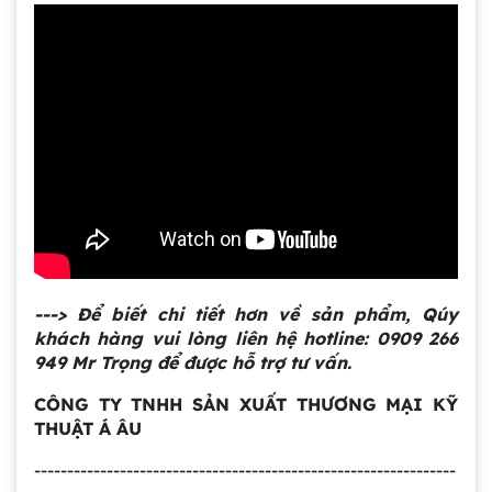
Gia công bồn khuấy, silo chứa nguyên liệu
tại công ty Á Âu
Bồn khuấy công nghiệp là gì? Ứng dụng, cấu
tạo và cách chọn mua hiệu quả
---> Để biết chi tiết hơn về sản phẩm, Qúy
Bồn Khuấy Phụ Gia Sơn - Giải Pháp Tối Ưu
Cho Ngành Sơn Phủ
khách hàng vui lòng liên hệ hotline: 0909 266
949 Mr Trọng để được hỗ trợ tư vấn.
CÔNG TY
TNHH SẢN XUẤT THƯƠNG MẠI KỸ
Dự án máy khuấy trộn bồn bể công nghiệp
THUẬT Á ÂU
----------------------------------------------------------------