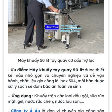
Máy khuấy 50 lít tay quay cơ cấu trợ lực
-
Ưu điểm
:
Máy khuấy tay quay 50 lít
được thiết
kế mẫu nhỏ gọn và chuyên nghiệp và dễ vận
hành, chất liệu gia công là inox 304, mối hàn được
xử lý sạch sẽ đảm bảo an toàn vệ sinh
– Ứng dụng
: Khuấy trộn các loại dầu gội, sữa rửa
mặt, gel, nước rửa chén, nước lau sàn,….
-
Công ty Á Âu
là đơn vị chuyên gia công sản