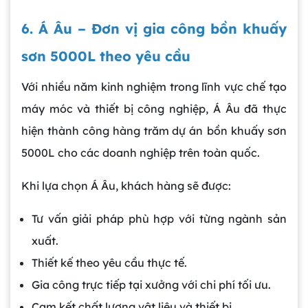
6. Á Âu – Đơn vị gia công bồn khuấy
sơn 5000L theo yêu cầu
Với nhiều năm kinh nghiệm trong lĩnh vực chế tạo
máy móc và thiết bị công nghiệp, Á Âu đã thực
hiện thành công hàng trăm dự án
bồn khuấy sơn
5000L cho các doanh nghiệp trên toàn quốc.
Khi lựa chọn Á Âu, khách hàng sẽ được:
Tư vấn giải pháp phù hợp với từng ngành sản
xuất.
Gia công bồn khuấy, silo chứa nguyên liệu
Thiết kế theo yêu cầu thực tế.
tại công ty Á Âu
Gia công trực tiếp tại xưởng với chi phí tối ưu.
Cam kết chất lượng vật liệu và thiết bị.