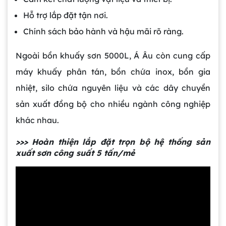
Bồn khuấy công nghiệp là gì? Ứng dụng, cấu
tạo và cách chọn mua hiệu quả
Hỗ trợ lắp đặt tận nơi.
Chính sách bảo hành và hậu mãi rõ ràng.
Bồn Khuấy Phụ Gia Sơn - Giải Pháp Tối Ưu
Ngoài bồn khuấy sơn 5000L, Á Âu còn cung cấp
Cho Ngành Sơn Phủ
máy khuấy phân tán, bồn chứa inox, bồn gia
nhiệt, silo chứa nguyên liệu và các dây chuyền
Dự án máy khuấy trộn bồn bể công nghiệp
sản xuất đồng bộ cho nhiều ngành công nghiệp
khác nhau.
Bồn khuấy thực phẩm 8000 lít là gì? Cấu tạo,
>>> Hoàn thiện lắp đặt trọn bộ hệ thống sản
đặc điểm và lý do nên dùng inox
xuất sơn công suất 5 tấn/mẻ
Trong ngành chế biến thực phẩm hiện
đại, việc đảm bảo chất lượng đồng đều
và an toàn vệ sinh luôn là yếu tố hàng
Bồn khuấy sơn là gì? Cấu tạo và nguyên lý
đầu. Bồn khuấy thực phẩm 8000 lít
hoạt động chi tiết
chính là giải pháp tối ưu giúp doanh
Trong ngành công nghiệp sản xuất sơn,
nghiệp nâng cao năng suất sản xuất,
việc đảm bảo hỗn hợp đạt độ đồng
đồng thời đảm bảo quá trình khuấy