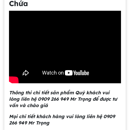
Chứa
Gia công bồn khuấy, silo chứa nguyên liệu
tại công ty Á Âu
Bồn khuấy công nghiệp là gì? Ứng dụng, cấu
tạo và cách chọn mua hiệu quả
Bồn Khuấy Phụ Gia Sơn - Giải Pháp Tối Ưu
Cho Ngành Sơn Phủ
Thông thi chi tiết sản phẩm Quý khách vui
lòng liên hệ 0909 266 949 Mr Trọng để được tư
Dự án máy khuấy trộn bồn bể công nghiệp
vấn và chào giá
Mọi chi tiết khách hàng vui lòng liên hệ 0909
266 949 Mr Trọng
Bồn khuấy thực phẩm 8000 lít là gì? Cấu tạo,