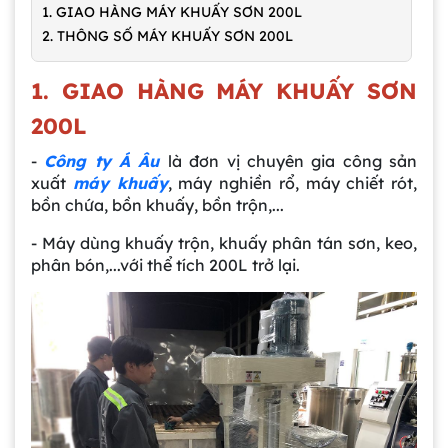
1. GIAO HÀNG MÁY KHUẤY SƠN 200L
2. THÔNG SỐ MÁY KHUẤY SƠN 200L
1. GIAO HÀNG MÁY KHUẤY SƠN
200L
-
Công ty Á Âu
là đơn vị chuyên gia công sản
xuất
máy khuấy
, máy nghiền rổ, máy chiết rót,
bồn chứa, bồn khuấy, bồn trộn,...
- Máy dùng khuấy trộn, khuấy phân tán sơn, keo,
phân bón,...với thể tích 200L trở lại.