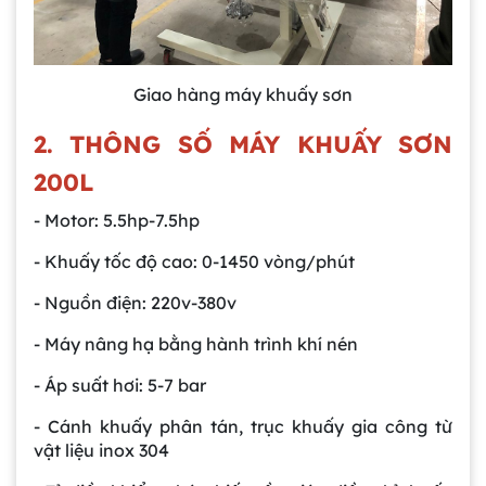
Giao hàng máy khuấy sơn
2. THÔNG SỐ MÁY KHUẤY SƠN
200L
- Motor: 5.5hp-7.5hp
- Khuấy tốc độ cao: 0-1450 vòng/phút
- Nguồn điện: 220v-380v
- Máy nâng hạ bằng hành trình khí nén
- Áp suất hơi: 5-7 bar
- Cánh khuấy phân tán, trục khuấy gia công từ
vật liệu inox 304
Gia công bồn khuấy, silo chứa nguyên liệu