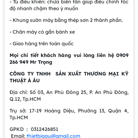
- Tủ điều khiển: chứa biến tần giúp điều chỉnh tốc
tại công ty Á Âu
độ nhanh chậm theo ý muốn
- Khung sườn máy bằng thép sơn 2 thành phần.
Bồn khuấy công nghiệp là gì? Ứng dụng, cấu
tạo và cách chọn mua hiệu quả
- Chân máy có gắn bánh xe
- Giao hàng trên toàn quốc
Bồn Khuấy Phụ Gia Sơn - Giải Pháp Tối Ưu
Cho Ngành Sơn Phủ
Mọi chi tiết khách hàng vui lòng liên hệ 0909
266 949 Mr Trọng
CÔNG TY TNHH SẢN XUẤT THƯƠNG MẠI KỸ
Dự án máy khuấy trộn bồn bể công nghiệp
THUẬT Á ÂU
Địa chỉ: Số 03, An Phú Đông 25, P. An Phú Đông,
Q.12, Tp.HCM
Bồn khuấy thực phẩm 8000 lít là gì? Cấu tạo,
đặc điểm và lý do nên dùng inox
Trụ sở: 17-19 Hoàng Diệu, Phường 13, Quận 4,
Trong ngành chế biến thực phẩm hiện
Tp.HCM
đại, việc đảm bảo chất lượng đồng đều
và an toàn vệ sinh luôn là yếu tố hàng
GPKD : 0312426851
Bồn khuấy sơn là gì? Cấu tạo và nguyên lý
đầu. Bồn khuấy thực phẩm 8000 lít
Email:
thietbiaau@gmail.com