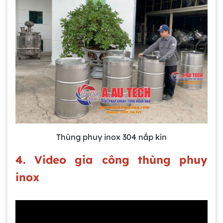
Thùng phuy inox 304 nắp kín
4. Video gia công thùng phuy
inox
Gia công bồn khuấy, silo chứa nguyên liệu
tại công ty Á Âu