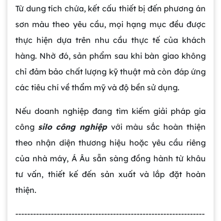
Từ dung tích chứa, kết cấu thiết bị đến phương án
sơn màu theo yêu cầu, mọi hạng mục đều được
thực hiện dựa trên nhu cầu thực tế của khách
Gia công bồn khuấy, silo chứa nguyên liệu
hàng. Nhờ đó, sản phẩm sau khi bàn giao không
tại công ty Á Âu
chỉ đảm bảo chất lượng kỹ thuật mà còn đáp ứng
các tiêu chí về thẩm mỹ và độ bền sử dụng.
Bồn khuấy công nghiệp là gì? Ứng dụng, cấu
tạo và cách chọn mua hiệu quả
Nếu doanh nghiệp đang tìm kiếm giải pháp gia
công
silo công nghiệp
với màu sắc hoàn thiện
Bồn Khuấy Phụ Gia Sơn - Giải Pháp Tối Ưu
theo nhận diện thương hiệu hoặc yêu cầu riêng
Cho Ngành Sơn Phủ
của nhà máy, Á Âu sẵn sàng đồng hành từ khâu
tư vấn, thiết kế đến sản xuất và lắp đặt hoàn
Dự án máy khuấy trộn bồn bể công nghiệp
thiện.
----------------------------------------------------------------
Bồn khuấy thực phẩm 8000 lít là gì? Cấu tạo,