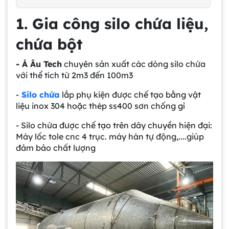
1. Gia công silo chứa liệu,
chứa bột
- Á Âu Tech
chuyên sản xuất các dòng silo chứa
với thể tích từ 2m3 đến 100m3
-
Silo chứa
lắp phụ kiện được chế tạo bằng vật
liệu inox 304 hoặc thép ss400 sơn chống gỉ
- Silo chứa được chế tạo trên dây chuyền hiện đại:
Máy lốc tole cnc 4 trục. máy hàn tự động,....giúp
đảm bảo chất lượng