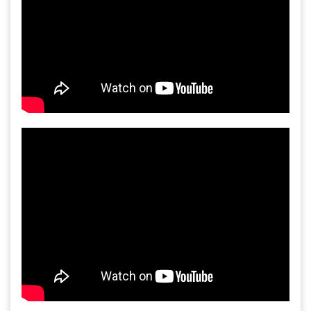
Gia công bồn khuấy, silo chứa nguyên liệu
tại công ty Á Âu
Bồn khuấy công nghiệp là gì? Ứng dụng, cấu
tạo và cách chọn mua hiệu quả
Bồn Khuấy Phụ Gia Sơn - Giải Pháp Tối Ưu
Cho Ngành Sơn Phủ