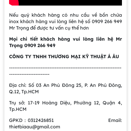
Nếu quý khách hàng có nhu cầu về bồn chứa
Bồn khuấy công nghiệp là gì? Ứng dụng, cấu
inox khách hàng vui lòng liên hệ số 0909 266 949
tạo và cách chọn mua hiệu quả
Mr Trọng để được tư vấn cụ thể hơn
Mọi chi tiết khách hàng vui lòng liên hệ Mr
Bồn Khuấy Phụ Gia Sơn - Giải Pháp Tối Ưu
Trọng 0909 266 949
Cho Ngành Sơn Phủ
CÔNG TY TNHH THƯƠNG MẠI KỸ THUẬT Á ÂU
----------------------------------------------------------------
Dự án máy khuấy trộn bồn bể công nghiệp
-----------------------
Địa chỉ: Số 03 An Phú Đông 25, P. An Phú Đông,
Q.12, Tp.HCM
Bồn khuấy thực phẩm 8000 lít là gì? Cấu tạo,
đặc điểm và lý do nên dùng inox
Trụ sở: 17-19 Hoàng Diệu, Phường 12, Quận 4,
Trong ngành chế biến thực phẩm hiện
Tp.HCM
đại, việc đảm bảo chất lượng đồng đều
và an toàn vệ sinh luôn là yếu tố hàng
GPKD : 0312426851 Email:
Bồn khuấy sơn là gì? Cấu tạo và nguyên lý
đầu. Bồn khuấy thực phẩm 8000 lít
thietbiaau@gmail.com
hoạt động chi tiết
chính là giải pháp tối ưu giúp doanh