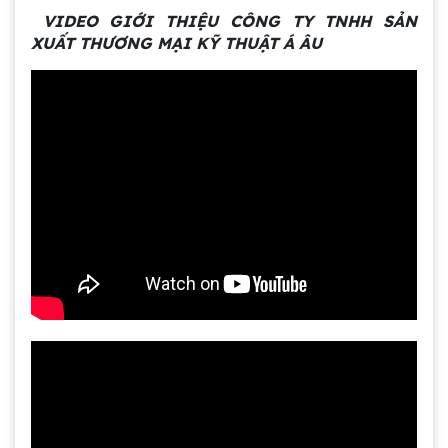
VIDEO GIỚI THIỆU CÔNG TY TNHH SẢN
XUẤT THƯƠNG MẠI KỸ THUẬT Á ÂU
Gia công bồn khuấy, silo chứa nguyên liệu
tại công ty Á Âu