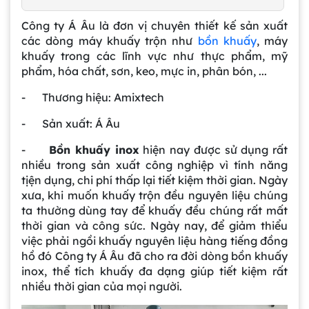
Công ty Á Âu là đơn vị chuyên thiết kế sản xuất
các dòng máy khuấy trộn như
bồn khuấy
, máy
khuấy trong các lĩnh vực như thực phẩm, mỹ
phẩm, hóa chất, sơn, keo, mực in, phân bón, ...
- Thương hiệu: Amixtech
- Sản xuất: Á Âu
-
Bồn khuấy inox
hiện nay được sử dụng rất
nhiều trong sản xuất công nghiệp vì tính năng
tịện dụng, chi phí thấp lại tiết kiệm thời gian. Ngày
xưa, khi muốn khuấy trộn đều nguyên liệu chúng
ta thường dùng tay để khuấy đều chúng rất mất
thời gian và công sức. Ngày nay, để giảm thiểu
việc phải ngồi khuấy nguyên liệu hàng tiếng đồng
hồ đó Công ty Á Âu đã cho ra đời dòng bồn khuấy
inox, thể tích khuấy đa dạng giúp tiết kiệm rất
nhiều thời gian của mọi người.