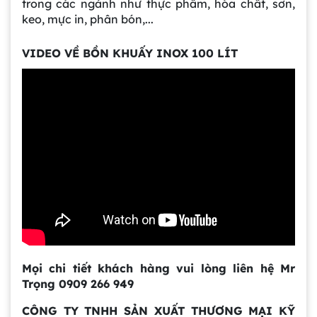
trong các ngành như thực phẩm, hóa chất, sơn,
keo, mực in, phân bón,...
VIDEO VỀ BỒN KHUẤY INOX 100 LÍT
Gia công bồn khuấy, silo chứa nguyên liệu
tại công ty Á Âu
Bồn khuấy công nghiệp là gì? Ứng dụng, cấu
tạo và cách chọn mua hiệu quả
Mọi chi tiết khách hàng vui lòng liên hệ Mr
Trọng 0909 266 949
Bồn Khuấy Phụ Gia Sơn - Giải Pháp Tối Ưu
Cho Ngành Sơn Phủ
CÔNG TY TNHH SẢN XUẤT THƯƠNG MẠI KỸ