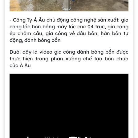
- Công Ty Á Âu chủ động công nghệ sản xuất: gia
công lốc bồn bằng máy lốc cnc 04 trục, gia công
ép chỏm cầu, gia công vê đầu bồn, hàn bồn tự
động, đánh bóng bồn
Dưới dây là video gia công đánh bóng bồn được
thực hiện trong phân xưởng chế tạo bồn chứa
của Á Âu
Gia công bồn khuấy, silo chứa nguyên liệu
tại công ty Á Âu
Bồn khuấy công nghiệp là gì? Ứng dụng, cấu
tạo và cách chọn mua hiệu quả