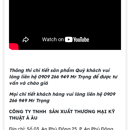
Gia công bồn khuấy, silo chứa nguyên liệu
tại công ty Á Âu
Bồn khuấy công nghiệp là gì? Ứng dụng, cấu
tạo và cách chọn mua hiệu quả
Bồn Khuấy Phụ Gia Sơn - Giải Pháp Tối Ưu
Cho Ngành Sơn Phủ
Thông thi chi tiết sản phẩm Quý khách vui
lòng liên hệ 0909 266 949 Mr Trọng để được tư
Dự án máy khuấy trộn bồn bể công nghiệp
vấn và chào giá
Mọi chi tiết khách hàng vui lòng liên hệ 0909
266 949 Mr Trọng
Bồn khuấy thực phẩm 8000 lít là gì? Cấu tạo,
CÔNG TY TNHH SẢN XUẤT THƯƠNG MẠI KỸ
đặc điểm và lý do nên dùng inox
THUẬT Á ÂU
Trong ngành chế biến thực phẩm hiện
đại, việc đảm bảo chất lượng đồng đều
Địa chỉ: Số 03, An Phú Đông 25, P. An Phú Đông,