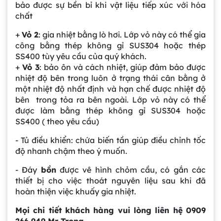
bảo được sự bền bỉ khi vật liệu tiếp xúc với hóa
chất
+
Vỏ 2
: gia nhiệt bằng lò hơi. Lớp vỏ này có thể gia
công bằng thép không gỉ SUS304 hoặc thép
SS400 tùy yêu cầu của quý khách.
+
Vỏ 3
: bảo ôn và cách nhiệt, giúp đảm bảo được
nhiệt độ bên trong luôn ở trạng thái cân bằng ở
một nhiệt độ nhất định và hạn chế được nhiệt độ
bên trong tỏa ra bên ngoài. Lớp vỏ này có thể
được làm bằng thép không gỉ SUS304 hoặc
Gia công bồn khuấy, silo chứa nguyên liệu
SS400 ( theo yêu cầu)
tại công ty Á Âu
- Tủ điều khiển: chứa biến tần giúp điều chỉnh tốc
độ nhanh chậm theo ý muốn.
Bồn khuấy công nghiệp là gì? Ứng dụng, cấu
tạo và cách chọn mua hiệu quả
- Đáy
bồn
được vê hình chỏm cầu, có gắn các
thiết bị cho việc thoát nguyên liệu sau khi đã
hoàn thiện việc khuấy gia nhiệt.
Bồn Khuấy Phụ Gia Sơn - Giải Pháp Tối Ưu
Cho Ngành Sơn Phủ
Mọi chi tiết khách hàng vui lòng liên hệ 0909
266 949 Mr Trọng