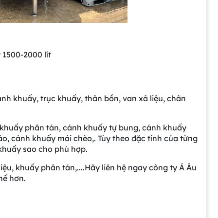
1500-2000 lít
nh khuấy, trục khuấy, thân bồn, van xả liệu, chân
khuấy phân tán, cánh khuấy tự bung, cánh khuấy
o, cánh khuấy mái chèo,. Tùy theo đặc tính của từng
khuấy sao cho phù hợp.
ệu, khuấy phân tán,....Hãy liên hệ ngay công ty Á Âu
hể hơn.