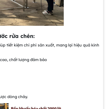
ớc rửa chén:
iúp tiết kiệm chi phí sản xuất, mang lại hiệu quả kinh
g cao, chất lượng đảm bảo
được dòng chảy.