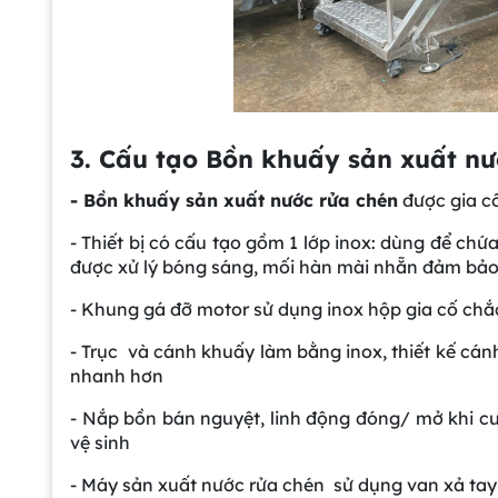
3. Cấu tạo Bồn khuấy sản xuất n
- Bồn khuấy sản xuất nước rửa chén
được gia c
- Thiết bị có cấu tạo gồm 1 lớp inox: dùng để ch
được xử lý bóng sáng, mối hàn mài nhẵn đảm bảo
- Khung gá đỡ motor sử dụng inox hộp gia cố chắ
- Trục và cánh khuấy làm bằng inox, thiết kế cán
nhanh hơn
- Nắp bồn bán nguyệt, linh động đóng/ mở khi cu
vệ sinh
- Máy sản xuất nước rửa chén sử dụng van xả tay g