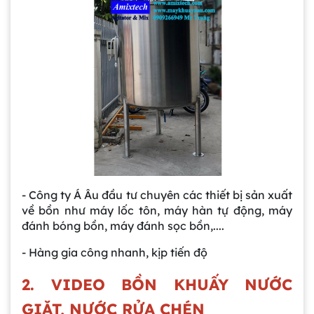
Gia công bồn khuấy, silo chứa nguyên liệu
tại công ty Á Âu
- Công ty Á Âu đầu tư chuyên các thiết bị sản xuất
về bồn như máy lốc tôn, máy hàn tự động, máy
Bồn khuấy công nghiệp là gì? Ứng dụng, cấu
đánh bóng bồn, máy đánh sọc bồn,....
tạo và cách chọn mua hiệu quả
- Hàng gia công nhanh, kịp tiến độ
Bồn Khuấy Phụ Gia Sơn - Giải Pháp Tối Ưu
2. VIDEO BỒN KHUẤY NƯỚC
Cho Ngành Sơn Phủ
GIẶT, NƯỚC RỬA CHÉN