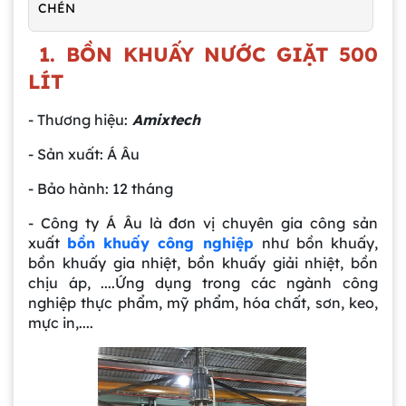
CHÉN
1. BỒN KHUẤY NƯỚC GIẶT 500
LÍT
- Thương hiệu:
Amixtech
- Sản xuất: Á Âu
- Bảo hành: 12 tháng
- Công ty Á Âu là đơn vị chuyên gia công sản
xuất
bồn khuấy công nghiệp
như bồn khuấy,
bồn khuấy gia nhiệt, bồn khuấy giải nhiệt, bồn
chịu áp, ....Ứng dụng trong các ngành công
nghiệp thực phẩm, mỹ phẩm, hóa chất, sơn, keo,
mực in,....