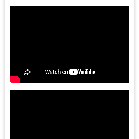
Gia công bồn khuấy, silo chứa nguyên liệu
tại công ty Á Âu
Bồn khuấy công nghiệp là gì? Ứng dụng, cấu
tạo và cách chọn mua hiệu quả
Bồn Khuấy Phụ Gia Sơn - Giải Pháp Tối Ưu
Cho Ngành Sơn Phủ
Dự án máy khuấy trộn bồn bể công nghiệp
Bồn khuấy thực phẩm 8000 lít là gì? Cấu tạo,
đặc điểm và lý do nên dùng inox
Trong ngành chế biến thực phẩm hiện
đại, việc đảm bảo chất lượng đồng đều
và an toàn vệ sinh luôn là yếu tố hàng