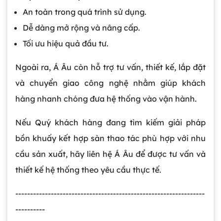
An toàn trong quá trình sử dụng.
Dễ dàng mở rộng và nâng cấp.
Tối ưu hiệu quả đầu tư.
Ngoài ra, Á Âu còn hỗ trợ tư vấn, thiết kế, lắp đặt
Gia công bồn khuấy, silo chứa nguyên liệu
tại công ty Á Âu
và chuyển giao công nghệ nhằm giúp khách
hàng nhanh chóng đưa hệ thống vào vận hành.
Bồn khuấy công nghiệp là gì? Ứng dụng, cấu
Nếu Quý khách hàng đang tìm kiếm giải pháp
tạo và cách chọn mua hiệu quả
bồn khuấy kết hợp sàn thao tác phù hợp với nhu
cầu sản xuất, hãy liên hệ Á Âu để được tư vấn và
Bồn Khuấy Phụ Gia Sơn - Giải Pháp Tối Ưu
Cho Ngành Sơn Phủ
thiết kế hệ thống theo yêu cầu thực tế.
----------------------------------------------------------------
Dự án máy khuấy trộn bồn bể công nghiệp
----------