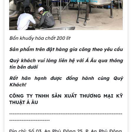
Bồn khuấy hóa chất 200 lít
Gia công bồn khuấy, silo chứa nguyên liệu
tại công ty Á Âu
Sản phẩm trên đặt hàng gia công theo yêu cầu
Quý khách vui lòng liên hệ với Á Âu qua thông
Bồn khuấy công nghiệp là gì? Ứng dụng, cấu
tin bên dưới
tạo và cách chọn mua hiệu quả
Rất hân hạnh được đồng hành cùng Quý
Khách!
Bồn Khuấy Phụ Gia Sơn - Giải Pháp Tối Ưu
Cho Ngành Sơn Phủ
CÔNG TY
TNHH SẢN XUẤT THƯƠNG MẠI KỸ
THUẬT Á ÂU
----------------------------------------------------------------
Dự án máy khuấy trộn bồn bể công nghiệp
-----------------------
Địa chỉ: Số 03, An Phú Đông 25, P. An Phú Đông,