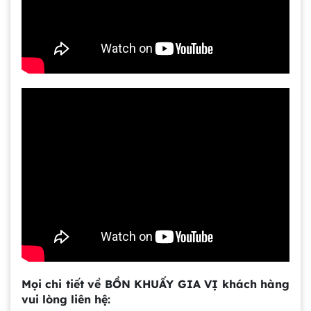
Gia công bồn khuấy, silo chứa nguyên liệu
tại công ty Á Âu
Bồn khuấy công nghiệp là gì? Ứng dụng, cấu
tạo và cách chọn mua hiệu quả
Bồn Khuấy Phụ Gia Sơn - Giải Pháp Tối Ưu
Cho Ngành Sơn Phủ
Dự án máy khuấy trộn bồn bể công nghiệp
Mọi chi tiết về BỒN KHUẤY GIA VỊ khách hàng
Bồn khuấy thực phẩm 8000 lít là gì? Cấu tạo,
đặc điểm và lý do nên dùng inox
vui lòng liên hệ: