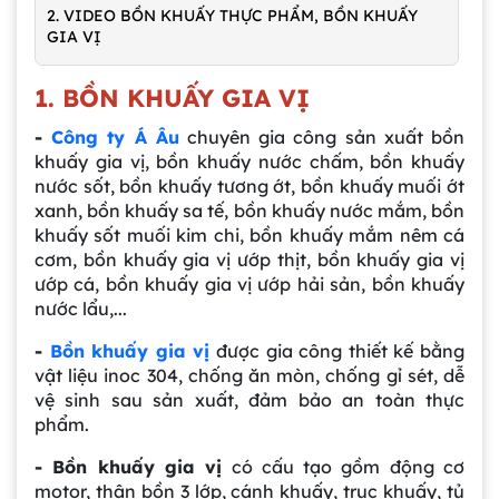
2. VIDEO BỒN KHUẤY THỰC PHẨM, BỒN KHUẤY
GIA VỊ
1. BỒN KHUẤY GIA VỊ
-
Công ty Á Âu
chuyên gia công sản xuất bồn
khuấy gia vị, bồn khuấy nước chấm, bồn khuấy
nước sốt, bồn khuấy tương ớt, bồn khuấy muối ớt
xanh, bồn khuấy sa tế, bồn khuấy nước mắm, bồn
khuấy sốt muối kim chi, bồn khuấy mắm nêm cá
cơm, bồn khuấy gia vị ướp thịt, bồn khuấy gia vị
ướp cá, bồn khuấy gia vị ướp hải sản, bồn khuấy
nước lẩu,...
-
Bồn khuấy gia vị
được gia công thiết kế bằng
vật liệu inoc 304, chống ăn mòn, chống gỉ sét, dễ
vệ sinh sau sản xuất, đảm bảo an toàn thực
phẩm.
- Bồn khuấy gia vị
có cấu tạo gồm động cơ
motor, thân bồn 3 lớp, cánh khuấy, trục khuấy, tủ