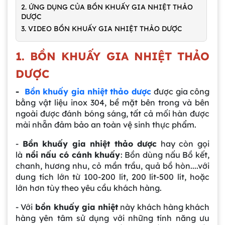
2. ỨNG DỤNG CỦA BỒN KHUẤY GIA NHIỆT THẢO
DƯỢC
3. VIDEO BỒN KHUẤY GIA NHIỆT THẢO DƯỢC
1. BỒN KHUẤY GIA NHIỆT THẢO
DƯỢC
-
Bồn khuấy gia nhiệt thảo dược
được gia công
bằng vật liệu inox 304, bề mặt bên trong và bên
ngoài được đánh bóng sáng, tất cả mối hàn được
mài nhẵn đảm bảo an toàn vệ sinh thực phẩm.
-
Bồn khuấy gia nhiệt thảo dược
hay còn gọi
là
nồi nấu có cánh khuấy
: Bồn dùng nấu Bồ kết,
chanh, hương nhu, cỏ mần trầu, quả bồ hòn....với
dung tích lớn từ 100-200 lít, 200 lít-500 lít, hoặc
lớn hơn tùy theo yêu cầu khách hàng.
- Với
bồn khuấy gia nhiệt
này khách hàng khách
hàng yên tâm sử dụng với những tính năng ưu