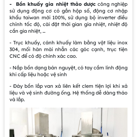
- Bồn khuấy gia nhiệt thảo dược
công nghiệp
sử dụng động cơ có gắn hộp số, động cơ nhập
khẩu taiwan mới 100%, sử dụng bộ inverter điều
chỉnh tốc độ, cài đặt thời gian gia nhiệt, nhiệt độ
cần gia nhiệt, …
- Trục khuấy, cánh khuấy làm bằng vật liệu inox
304, mối hàn mài nhẵn các góc cạnh, trục tiện
CNC để có độ chính xác cao.
- Nắp bồn dạng bán nguyệt, có tay cầm linh động
khi cấp liệu hoặc vệ sinh
- Đáy bồn lắp van xả liên kết clem tiện lợi khi xả
liệu và vệ sinh đường ống. Hệ thống dễ dàng tháo
và lắp.