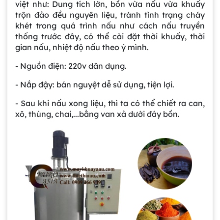
việt như: Dung tích lớn, bồn vừa nấu vừa khuấy
trộn đảo đều nguyên liệu, tránh tình trạng cháy
khét trong quá trình nấu như cách nấu truyền
thống trước đây, có thể cài đặt thời khuấy, thời
gian nấu, nhiệt độ nấu theo ý mình.
- Nguồn điện: 220v dân dụng.
- Nắp đậy: bán nguyệt dễ sử dụng, tiện lợi.
- Sau khi nấu xong liệu, thì ta có thể chiết ra can,
xô, thùng, chai,...bằng van xả dưới đáy bồn.