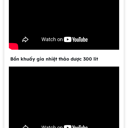
Bồn khuấy gia nhiệt thảo dược 300 lít
Gia công bồn khuấy, silo chứa nguyên liệu
tại công ty Á Âu
Bồn khuấy công nghiệp là gì? Ứng dụng, cấu
tạo và cách chọn mua hiệu quả
Bồn Khuấy Phụ Gia Sơn - Giải Pháp Tối Ưu
Cho Ngành Sơn Phủ