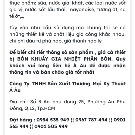
thực phẩm: sữa, nước giải khát, các loại nước sốt
gia vị, nước sốt lẩu thái, mayonaise, tương ớt, sa
tế ớt,…
Bồn Khuấy Phụ Gia Sơn - Giải Pháp Tối Ưu
Cho Ngành Sơn Phủ
Tùy vào nhu cầu sử dụng mà chúng tôi sẽ có
những thiết kế và chất liệu gia công khác nhau,
chi phí đầu tư phù hợp, giá thành hợp lý
Dự án máy khuấy trộn bồn bể công nghiệp
Để biết chi tiết thông số sản phẩm , giá cả thiết
bị BỒN KHUẤY GIA NHIỆT PHÂN BÓN. Quý
khách vui lòng liên hệ Á Âu để được nhận
Bồn khuấy thực phẩm 8000 lít là gì? Cấu tạo,
thông tin và bản chào giá tốt nhất
đặc điểm và lý do nên dùng inox
Trong ngành chế biến thực phẩm hiện
Công Ty TNHH Sản Xuất Thương Mại Kỹ Thuật
đại, việc đảm bảo chất lượng đồng đều
Á Âu
và an toàn vệ sinh luôn là yếu tố hàng
Bồn khuấy sơn là gì? Cấu tạo và nguyên lý
đầu. Bồn khuấy thực phẩm 8000 lít
Địa chỉ: Số 3 An phú đông 25, Phường An Phú
hoạt động chi tiết
chính là giải pháp tối ưu giúp doanh
Đông, Q.12, Tp.HCM
Trong ngành công nghiệp sản xuất sơn,
nghiệp nâng cao năng suất sản xuất,
việc đảm bảo hỗn hợp đạt độ đồng
đồng thời đảm bảo quá trình khuấy
Đặt hàng : 0934 535 949 ¦¦ 0967 787 494 ¦¦ 0901
đều, mịn và ổn định là yếu tố then chốt
trộn nguyên liệu diễn ra hiệu quả, ổn
565 949 ¦¦ 0901 505 949
Cách Vệ Sinh Bồn Khuấy Inox Hiệu Quả –
quyết định chất lượng sản phẩm. Đó
định. Với thiết kế công nghiệp bằng