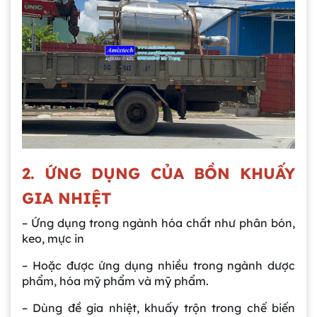
2. ỨNG DỤNG CỦA BỒN KHUẤY
GIA NHIỆT
– Ứng dụng trong ngành hóa chất như phân bón,
Gia công bồn khuấy, silo chứa nguyên liệu
keo, mực in
tại công ty Á Âu
– Hoặc được ứng dụng nhiều trong ngành dược
phẩm, hóa mỹ phẩm và mỹ phẩm.
Bồn khuấy công nghiệp là gì? Ứng dụng, cấu
tạo và cách chọn mua hiệu quả
– Dùng đề gia nhiệt, khuấy trộn trong chế biến