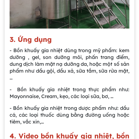
3. Ứng dụng
- Bồn khuấy gia nhiệt dùng trong mỹ phẩm: kem
dưỡng , gel, son dưỡng môi, phấn trang điểm,
dung dịch làm mặt nạ dưỡng da, hoặc một số sản
phẩm như dầu gội, dầu xả, sữa tắm, sữa rửa mặt,
…
Gia công bồn khuấy, silo chứa nguyên liệu
tại công ty Á Âu
- Bồn khuấy gia nhiệt trong thực phẩm như:
Mayonnaise, Cream, kẹo, các loại sữa, bơ, …
- Bồn khuấy gia nhiệt trong dược phẩm như: dầu
Bồn khuấy công nghiệp là gì? Ứng dụng, cấu
tạo và cách chọn mua hiệu quả
cá, các loại thuốc dùng bằng đường uống hoặc
tiêm, vắc xin,…
4. Video bồn khuấy gia nhiệt, bồn
Bồn Khuấy Phụ Gia Sơn - Giải Pháp Tối Ưu