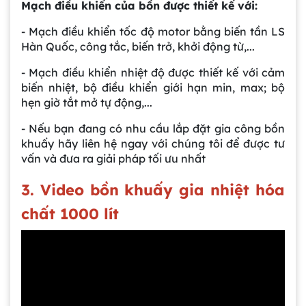
Mạch điều khiển của bồn được thiết kế với:
- Mạch điều khiển tốc độ motor bằng biến tần LS
Hàn Quốc, công tắc, biến trở, khởi động từ,...
Gia công bồn khuấy, silo chứa nguyên liệu
tại công ty Á Âu
- Mạch điều khiển nhiệt độ được thiết kế với cảm
biến nhiệt, bộ điều khiển giới hạn min, max; bộ
hẹn giờ tắt mở tự động,...
Bồn khuấy công nghiệp là gì? Ứng dụng, cấu
tạo và cách chọn mua hiệu quả
- Nếu bạn đang có nhu cầu lắp đặt gia công bồn
khuấy hãy liên hệ ngay với chúng tôi để được tư
vấn và đưa ra giải pháp tối ưu nhất
Bồn Khuấy Phụ Gia Sơn - Giải Pháp Tối Ưu
Cho Ngành Sơn Phủ
3. Video bồn khuấy gia nhiệt hóa
chất 1000 lít
Dự án máy khuấy trộn bồn bể công nghiệp
Bồn khuấy thực phẩm 8000 lít là gì? Cấu tạo,
đặc điểm và lý do nên dùng inox