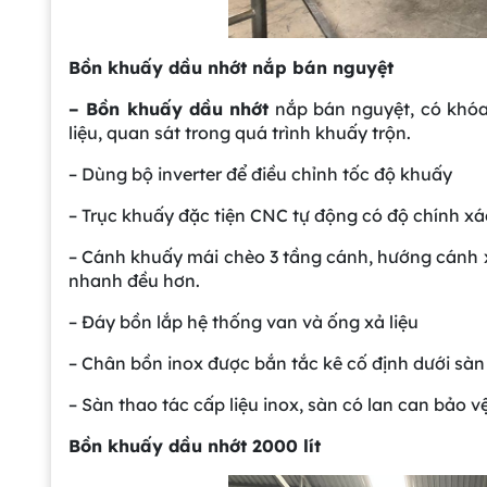
Bồn khuấy dầu nhớt nắp bán nguyệt
– Bồn khuấy dầu nhớt
nắp bán nguyệt, có khóa
liệu, quan sát trong quá trình khuấy trộn.
– Dùng bộ inverter để điều chỉnh tốc độ khuấy
– Trục khuấy đặc tiện CNC tự động có độ chính xác
– Cánh khuấy mái chèo 3 tầng cánh, hướng cánh x
nhanh đều hơn.
– Đáy bồn lắp hệ thống van và ống xả liệu
– Chân bồn inox được bắn tắc kê cố định dưới sà
– Sàn thao tác cấp liệu inox, sàn có lan can bảo v
Bồn khuấy dầu nhớt 2000 lít