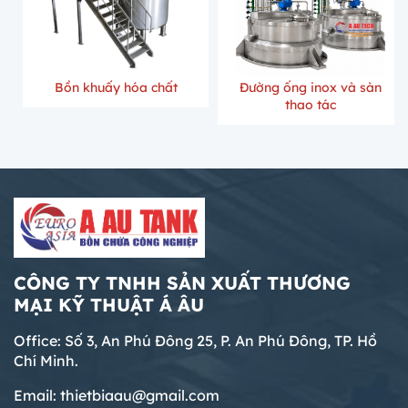
giúp nâng cao chất lượng sản phẩm,
cấu tạo, ưu điểm và ứng dụng của bồn
Bồn khuấy trộn gia vị là thiết bị không
cầm, bánh xe di chuyển và van xả liệu,
rút ngắn thời gian sản xuất và đảm bảo
khuấy hóa chất 1000 lít trong công
thể thiếu trong dây chuyền sản xuất
sản phẩm mang lại sự tiện lợi tối đa
tiêu chuẩn vệ sinh an toàn thực phẩm.
nghiệp.
thực phẩm hiện đại, chuyên dùng để
trong quá trình sử dụng. Không chỉ
Thiết Kế và Sản Xuất Silo Chứa Xi Măng
phối trộn các loại nước mắm, nước
đảm bảo độ bền và tính thẩm mỹ, bồn
Theo Bản Vẽ – Đảm Bảo Tiêu Chuẩn Kỹ Thuật
tương, tương ớt, nước lẩu, nước sốt và
chứa công nghiệp
Bồn khuấy
Bồn khuấy 
inox 200L còn giúp nâng cao hiệu quả
Thiết kế & sản xuất silo chứa xi măng
nhiều dòng gia vị lỏng khác. Với thiết kế
vận hành trong nhiều ngành công
theo bản vẽ là giải pháp tối ưu dành
inox 304/316 đạt chuẩn an toàn vệ sinh
nghiệp.
cho trạm trộn bê tông và các công
thực phẩm, bồn được tích hợp hệ thống
Máy Trộn Bột Hình Chữ V – Giải Pháp Trộn
trình xây dựng cần hệ thống lưu trữ vật
cánh khuấy hiệu suất cao, động cơ
Bột Khô Đồng Đều, Hiệu Quả Cao Cho
liệu đạt chuẩn kỹ thuật. Với quy trình
mạnh mẽ và khả năng gia nhiệt – giữ
Doanh Nghiệp
tính toán kết cấu chính xác, gia công
nhiệt ổn định, giúp nguyên liệu hòa
Máy trộn bột chữ V inox 304 cao cấp,
thép chịu lực cao và kiểm soát nghiêm
quyện nhanh chóng, đồng đều và đảm
chuyên trộn bột khô và hạt nhỏ đồng
ngặt các tiêu chuẩn an toàn, silo được
bảo chất lượng thành phẩm
đều, vận hành êm ái, dễ vệ sinh và đạt
sản xuất theo yêu cầu riêng giúp phù
Máy Trộn Cân May Bao Tự Động 2 Tầng –
tiêu chuẩn an toàn sản xuất. Thiết bị có
CÔNG TY TNHH SẢN XUẤT THƯƠNG
hợp mặt bằng lắp đặt, đáp ứng đúng
Giải Pháp Trộn & Đóng Bao Hiệu Quả Cho
nhiều dung tích từ 50L – 500L, gia công
MẠI KỸ THUẬT Á ÂU
dung tích và đảm bảo vận hành ổn
Nhà Máy Hiện Đại
theo yêu cầu, phù hợp dây chuyền sản
định lâu dài. Đây là lựa chọn bền vững
Máy Trộn Cân May Bao Tự Động 2 Tầng
xuất hiện đại.
Office: Số 3, An Phú Đông 25, P. An Phú Đông, TP. Hồ
giúp doanh nghiệp tối ưu chi phí đầu tư
là hệ thống tích hợp đa chức năng gồm
Chí Minh.
và nâng cao hiệu quả sản xuất.
trộn nguyên liệu, cân định lượng và
Bồn khuấy cố định và bồn khuấy di động:
may bao tự động trong cùng một dây
Email: thietbiaau@gmail.com
Đâu là lựa chọn tối ưu cho xưởng của bạn?
chuyền khép kín. Thiết kế 2 tầng tối ưu