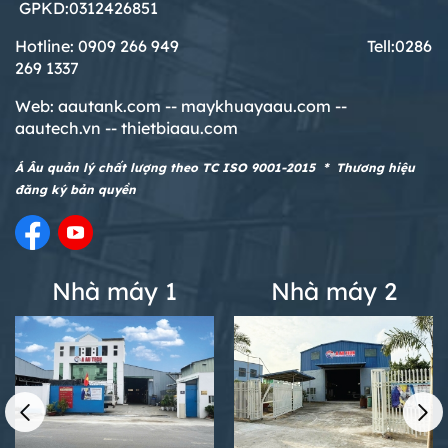
GPKD:0312426851
Trong quá trình đầu tư thiết bị sản xuất,
không gian lắp đặt, giúp tăng công
việc lựa chọn bồn khuấy cố định hay
suất vận hành, giảm nhân công và
Hotline: 0909 266 949 T
ell:0286
bồn khuấy di động là băn khoăn của
nâng cao độ chính xác trong đóng gói.
269 1337
Silo Chứa Xi Măng – Giải Pháp Lưu Trữ Hiệu
rất nhiều chủ xưởng và doanh nghiệp.
Thiết bị phù hợp cho các ngành thức ăn
Quả Cho Trạm Trộn & Nhà Máy Vật Liệu Xây
Mỗi loại bồn đều có ưu – nhược điểm
Web:
aautank.com --
maykhuayaau.com --
chăn nuôi, phân bón, hóa chất, bột
Dựng
riêng, phù hợp với từng quy mô xưởng,
aautech.vn -- thietbiaau.com
thực phẩm và nhiều lĩnh vực sản xuất
Silo chứa xi măng là thiết bị quan trọng
loại nguyên liệu và mục tiêu sản xuất
công nghiệp khác.
trong các trạm trộn bê tông và nhà
khác nhau. Nếu chọn sai, không chỉ
Á Âu quản lý chất lượng theo TC ISO 9001-2015 * Thương hiệu
máy vật liệu xây dựng, dùng để lưu trữ
gây lãng phí chi phí đầu tư mà còn ảnh
đăng ký bản quyền
Bồn khuấy gia nhiệt 18 khối – Giải pháp
xi măng rời an toàn, khô ráo và hạn chế
hưởng trực tiếp đến hiệu suất vận
khuấy trộn & gia nhiệt tối ưu cho sản xuất
thất thoát. Với thiết kế kín bụi, kết cấu
hành. Trong bài viết này, chúng tôi sẽ
công nghiệp
thép chắc chắn và dung tích đa dạng,
so sánh chi tiết bồn khuấy cố định và
Bồn khuấy gia nhiệt 18 khối là thiết bị
silo giúp tối ưu không gian, nâng cao
bồn khuấy di động, giúp bạn dễ dàng
khuấy trộn công nghiệp dung tích lớn,
Nhà máy 1
Nhà máy 2
hiệu quả sản xuất và giảm chi phí vận
đưa ra lựa chọn tối ưu nhất cho xưởng
được thiết kế chuyên dụng cho các quy
hành.
của mình.
Tìm hiểu chi tiết về bồn khuấy chất tẩy rửa
trình khuấy – gia nhiệt – hòa tan – đồng
11.000 lít – Giải pháp trộn công nghiệp quy
nhất nguyên liệu trong một hệ thống
mô lớn
khép kín. Với dung tích lên đến 18.000
Bồn khuấy chất tẩy rửa 11000 lít là thiết
lít, bồn đáp ứng hiệu quả nhu cầu sản
bị công nghiệp dung tích lớn, chuyên
xuất quy mô vừa và lớn trong các
dùng trong các dây chuyền sản xuất
ngành sơn, mực in, hóa chất, keo, mỹ
Kinh nghiệm chọn silo chứa bột xây