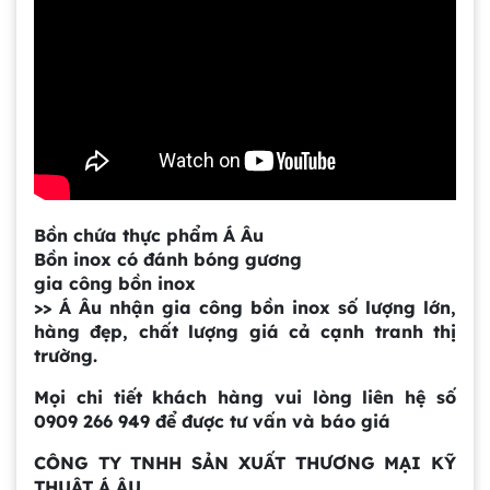
Gia công bồn khuấy, silo chứa nguyên liệu
tại công ty Á Âu
Bồn khuấy công nghiệp là gì? Ứng dụng, cấu
Bồn chứa thực phẩm Á Âu
tạo và cách chọn mua hiệu quả
Bồn inox có đánh bóng gương
gia công bồn inox
>> Á Âu nhận gia công bồn inox số lượng lớn,
Bồn Khuấy Phụ Gia Sơn - Giải Pháp Tối Ưu
hàng đẹp, chất lượng giá cả cạnh tranh thị
Cho Ngành Sơn Phủ
trường.
Mọi chi tiết khách hàng vui lòng liên hệ số
Dự án máy khuấy trộn bồn bể công nghiệp
0909 266 949 để được tư vấn và báo giá
CÔNG TY
TNHH SẢN XUẤT THƯƠNG MẠI KỸ
THUẬT Á ÂU