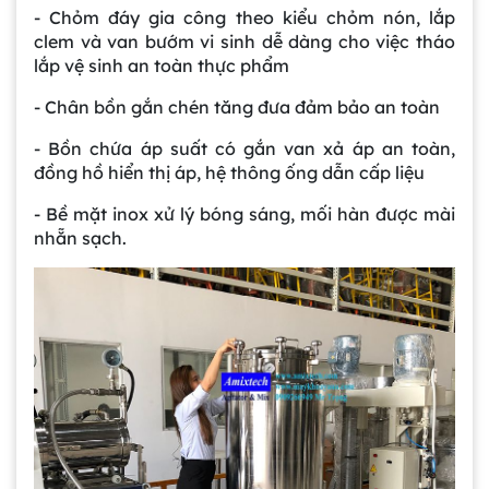
- Chỏm đáy gia công theo kiểu chỏm nón, lắp
clem và van bướm vi sinh dễ dàng cho việc tháo
lắp vệ sinh an toàn thực phẩm
- Chân bồn gắn chén tăng đưa đảm bảo an toàn
- Bồn chứa áp suất có gắn van xả áp an toàn,
đồng hồ hiển thị áp, hệ thông ống dẫn cấp liệu
- Bề mặt inox xử lý bóng sáng, mối hàn được mài
nhẵn sạch.