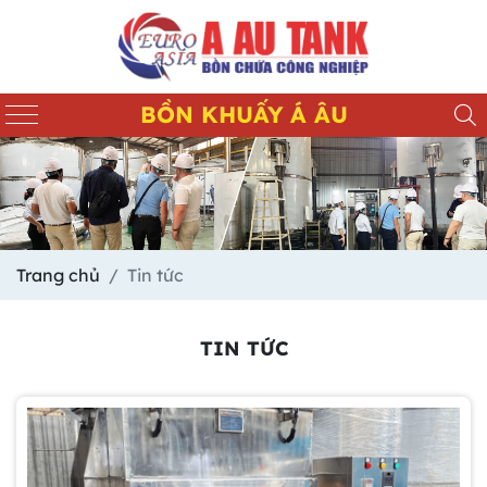
BỒN KHUẤY Á ÂU
Trang chủ
Tin tức
TIN TỨC