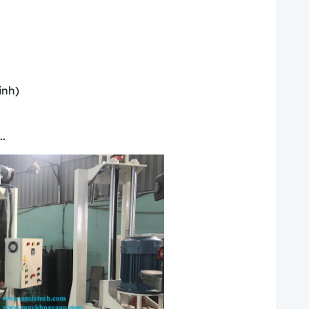
inh)
.