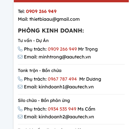
Tel:
0909 266 949
Mail: thietbiaau@gmail.com
PHÒNG KINH DOANH:
Tư vấn - Dự Án
Phụ trách:
0909 266 949
Mr Trọng
Email: minhtrong@aautech.vn
Tank trộn - Bồn chứa
Phụ trách:
0967 787 494
Mr Dương
Email: kinhdoanh1@aautech.vn
Silo chứa - Bồn phản ứng
Phụ trách:
0934 535 949
Ms Cẩm
Email: kinhdoanh2@aautech.vn