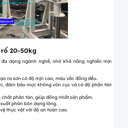
 rổ 20-50kg
i đa dạng ngành nghề, nhờ khả năng nghiền mịn
ạo ra sơn có độ mịn cao, màu sắc đồng đều.
ớc, đảm bảo mực không vón cục và có độ phân tán
, chất phân tán, giúp đồng nhất sản phẩm.
 xuất phân bón dạng lỏng.
ệ thực vật với độ an toàn cao.