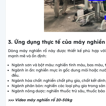
3. Ứng dụng thực tế của máy nghiền
Dòng máy nghiền rổ này được thiết kế phù hợp vớ
mạnh mẽ và ổn định:
Ngành sơn và bột màu: nghiền tinh màu, bas màu, t
Ngành in ấn: nghiền mực in gốc dung môi hoặc nư
đều.
Ngành hóa chất: nghiền chất phụ gia, chất kết dính
Ngành phân bón: nghiền các loại phụ gia trong sản
Ngành nông dược: nghiền thuốc trừ sâu, thuốc bảo v
>>> Video máy nghiền rổ 20-50kg