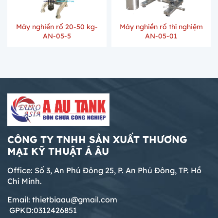
Máy nghiền rổ 20-50 kg-
Máy nghiền rổ thí nghiệm
AN-05-5
AN-05-01
CÔNG TY TNHH SẢN XUẤT THƯƠNG
MẠI KỸ THUẬT Á ÂU
Office: Số 3, An Phú Đông 25, P. An Phú Đông, TP. Hồ
Chí Minh.
Email: thietbiaau@gmail.com
GPKD:0312426851