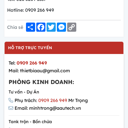
Hotline: 0909 266 949
Share
Facebook
Twitter
Messenger
Copy
Chia sẻ
Link
HỖ TRỢ TRỰC TUYẾN
Tel:
0909 266 949
Mail: thietbiaau@gmail.com
PHÒNG KINH DOANH:
Tư vấn - Dự Án
Phụ trách:
0909 266 949
Mr Trọng
Email: minhtrong@aautech.vn
Tank trộn - Bồn chứa