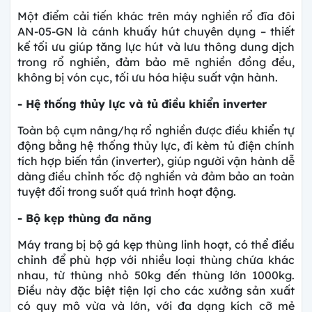
Một điểm cải tiến khác trên máy nghiền rổ đĩa đôi
AN-05-GN là cánh khuấy hút chuyên dụng – thiết
kế tối ưu giúp tăng lực hút và lưu thông dung dịch
trong rổ nghiền, đảm bảo mẽ nghiền đồng đều,
không bị vón cục, tối ưu hóa hiệu suất vận hành.
- Hệ thống thủy lực và tủ điều khiển inverter
Toàn bộ cụm nâng/hạ rổ nghiền được điều khiển tự
động bằng hệ thống thủy lực, đi kèm tủ điện chính
tích hợp biến tần (inverter), giúp người vận hành dễ
dàng điều chỉnh tốc độ nghiền và đảm bảo an toàn
tuyệt đối trong suốt quá trình hoạt động.
- Bộ kẹp thùng đa năng
Máy trang bị bộ gá kẹp thùng linh hoạt, có thể điều
chỉnh để phù hợp với nhiều loại thùng chứa khác
nhau, từ thùng nhỏ 50kg đến thùng lớn 1000kg.
Điều này đặc biệt tiện lợi cho các xưởng sản xuất
có quy mô vừa và lớn, với đa dạng kích cỡ mẻ