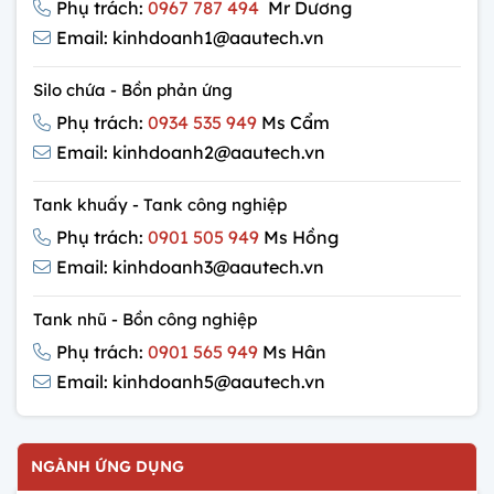
Phụ trách:
0967 787 494
Mr Dương
Email: kinhdoanh1@aautech.vn
Silo chứa - Bồn phản ứng
Phụ trách:
0934 535 949
Ms Cẩm
Email: kinhdoanh2@aautech.vn
Tank khuấy - Tank công nghiệp
Phụ trách:
0901 505 949
Ms Hồng
Email: kinhdoanh3@aautech.vn
Tank nhũ - Bồn công nghiệp
Phụ trách:
0901 565 949
Ms Hân
Email: kinhdoanh5@aautech.vn
NGÀNH ỨNG DỤNG