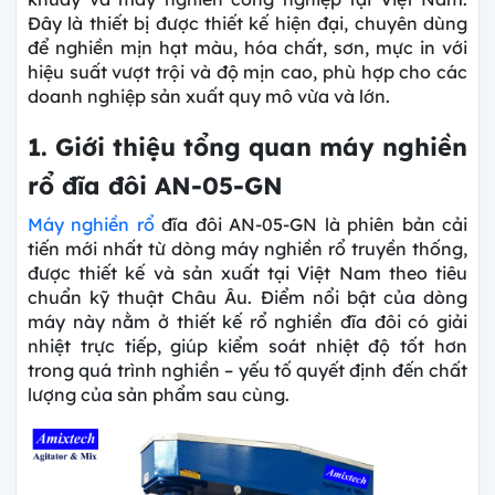
Đây là thiết bị được thiết kế hiện đại, chuyên dùng
để nghiền mịn hạt màu, hóa chất, sơn, mực in với
hiệu suất vượt trội và độ mịn cao, phù hợp cho các
doanh nghiệp sản xuất quy mô vừa và lớn.
1. Giới thiệu tổng quan máy nghiền
rổ đĩa đôi AN-05-GN
Máy nghiền rổ
đĩa đôi AN-05-GN là phiên bản cải
tiến mới nhất từ dòng máy nghiền rổ truyền thống,
được thiết kế và sản xuất tại Việt Nam theo tiêu
chuẩn kỹ thuật Châu Âu. Điểm nổi bật của dòng
máy này nằm ở thiết kế rổ nghiền đĩa đôi có giải
nhiệt trực tiếp, giúp kiểm soát nhiệt độ tốt hơn
trong quá trình nghiền – yếu tố quyết định đến chất
lượng của sản phẩm sau cùng.