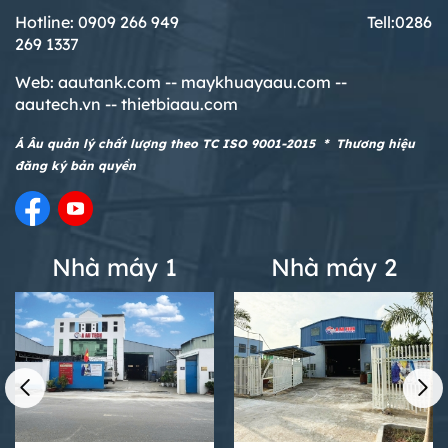
Hotline: 0909 266 949 T
ell:0286
269 1337
Web:
aautank.com --
maykhuayaau.com --
aautech.vn -- thietbiaau.com
Á Âu quản lý chất lượng theo TC ISO 9001-2015 * Thương hiệu
đăng ký bản quyền
Nhà máy 1
Nhà máy 2