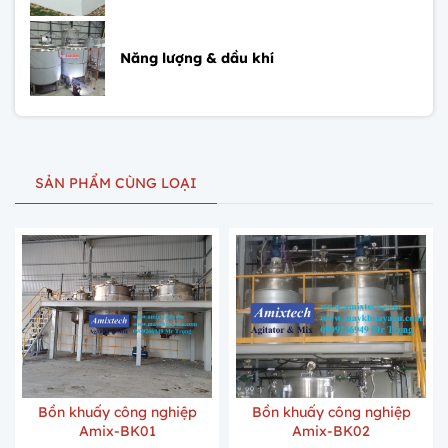
Năng lượng & dầu khí
SẢN PHẨM CÙNG LOẠI
Bồn khuấy công nghiệp
Bồn khuấy công nghiệp
Amix-BK01
Amix-BK02