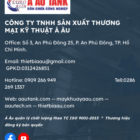
CÔNG TY TNHH SẢN XUẤT THƯƠNG
MẠI KỸ THUẬT Á ÂU
Office: Số 3, An Phú Đông 25, P. An Phú Đông, TP. Hồ
Chí Minh.
Email: thietbiaau@gmail.com
GPKD:0312426851
Hotline: 0909 266 949 T
ell:0286
269 1337
Web:
aautank.com --
maykhuayaau.com --
aautech.vn -- thietbiaau.com
Á Âu quản lý chất lượng theo TC ISO 9001-2015 * Thương hiệu
đăng ký bản quyền