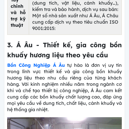
(dung tích, vật liệu, cánh khuấy…),
chỉnh
kiểm tra và bảo hành, dịch vụ sau bán:
và hỗ
Một số nhà sản xuất như Á Âu, Á Châu
trợ kỹ
cung cấp dịch vụ theo tiêu chuẩn ISO
thuật
9001:2015:
3. Á Âu - Thiết kế, gia công bồn
khuấy hương liệu theo yêu cầu
Bồn Công Nghiệp Á Âu
tự hào là đơn vị uy tín
trong lĩnh vực thiết kế và gia công
bồn khuấy
hương liệu theo nhu cầu riêng của từng khách
hàng. Với kinh nghiệm nhiều năm trong ngành cơ
khí và chế tạo thiết bị công nghiệp, Á Âu cam kết
cung cấp các bồn khuấy chất lượng cao, đáp ứng
mọi yêu cầu về dung tích, chất liệu, cánh khuấy và
hệ thống gia nhiệt.