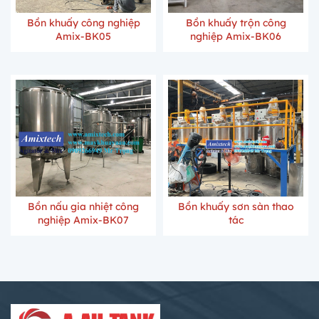
Bồn khuấy công nghiệp
Bồn khuấy trộn công
Amix-BK05
nghiệp Amix-BK06
Bồn nấu gia nhiệt công
Bồn khuấy sơn sàn thao
nghiệp Amix-BK07
tác