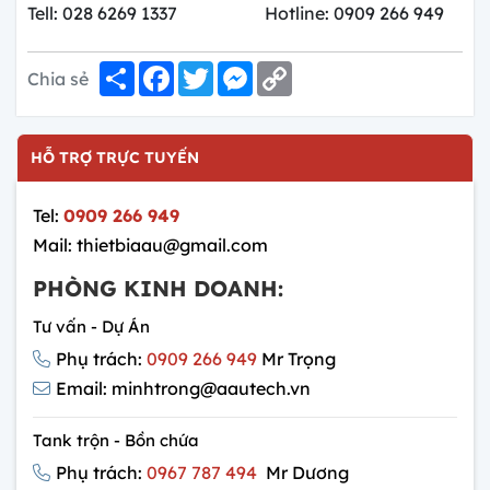
Tell: 028 6269 1337 Hotline: 0909 266 949
Share
Facebook
Twitter
Messenger
Copy
Chia sẻ
Link
HỖ TRỢ TRỰC TUYẾN
Tel:
0909 266 949
Mail: thietbiaau@gmail.com
PHÒNG KINH DOANH:
Tư vấn - Dự Án
Phụ trách:
0909 266 949
Mr Trọng
Email: minhtrong@aautech.vn
Tank trộn - Bồn chứa
Phụ trách:
0967 787 494
Mr Dương