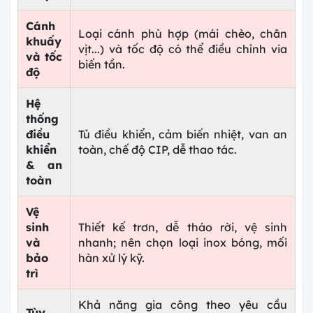
Cánh
Loại cánh phù hợp (mái chèo, chân
khuấy
vịt...) và tốc độ có thể điều chỉnh via
và tốc
biến tần.
độ
Hệ
thống
điều
Tủ điều khiển, cảm biến nhiệt, van an
khiển
toàn, chế độ CIP, dễ thao tác.
& an
toàn
Vệ
sinh
Thiết kế trơn, dễ tháo rời, vệ sinh
và
nhanh; nên chọn loại inox bóng, mối
bảo
hàn xử lý kỹ.
trì
Khả năng gia công theo yêu cầu
Tùy