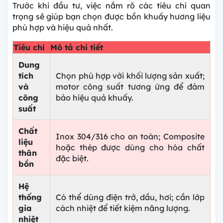
Trước khi đầu tư, việc nắm rõ các tiêu chí quan
trọng sẽ giúp bạn chọn được
bồn khuấy hương liệu
phù hợp và hiệu quả nhất.
Tiêu chí
Mô tả chi tiết
Dung
tích
Chọn phù hợp với khối lượng sản xuất;
và
motor công suất tương ứng để đảm
công
bảo hiệu quả khuấy.
suất
Chất
Inox 304/316 cho an toàn; Composite
liệu
hoặc thép được dùng cho hóa chất
thân
đặc biệt.
bồn
Hệ
thống
Có thể dùng điện trở, dầu, hơi; cần lớp
gia
cách nhiệt để tiết kiệm năng lượng.
nhiệt