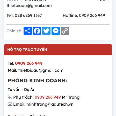
thietbiaau@gmail.com
Tell: 028 6269 1337 Hotline: 0909 266 949
Share
Facebook
Twitter
Messenger
Copy
Chia sẻ
Link
HỖ TRỢ TRỰC TUYẾN
Tel:
0909 266 949
Mail: thietbiaau@gmail.com
PHÒNG KINH DOANH:
Tư vấn - Dự Án
Phụ trách:
0909 266 949
Mr Trọng
Email: minhtrong@aautech.vn