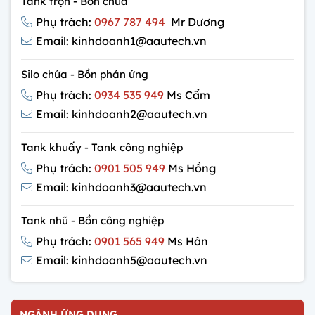
Tank trộn - Bồn chứa
Phụ trách:
0967 787 494
Mr Dương
Email: kinhdoanh1@aautech.vn
Silo chứa - Bồn phản ứng
Phụ trách:
0934 535 949
Ms Cẩm
Email: kinhdoanh2@aautech.vn
Tank khuấy - Tank công nghiệp
Phụ trách:
0901 505 949
Ms Hồng
Email: kinhdoanh3@aautech.vn
Tank nhũ - Bồn công nghiệp
Phụ trách:
0901 565 949
Ms Hân
Email: kinhdoanh5@aautech.vn
NGÀNH ỨNG DỤNG