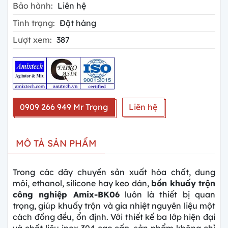
Bảo hành:
Liên hệ
Tình trạng:
Đặt hàng
Lượt xem:
387
0909 266 949 Mr Trọng
Liên hệ
MÔ TẢ SẢN PHẨM
Trong các dây chuyền sản xuất hóa chất, dung
môi, ethanol, silicone hay keo dán,
bồn khuấy trộn
công nghiệp Amix-BK06
luôn là thiết bị quan
trọng, giúp khuấy trộn và gia nhiệt nguyên liệu một
cách đồng đều, ổn định. Với thiết kế ba lớp hiện đại
và chất liệu inox 304 cao cấp, sản phẩm không chỉ