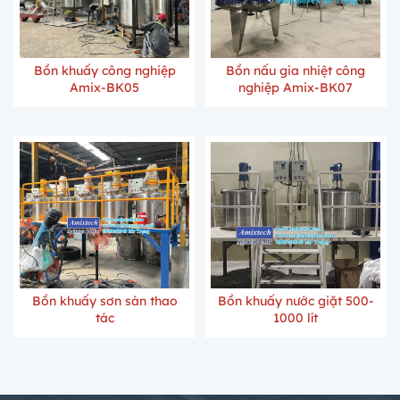
Bồn khuấy công nghiệp
Bồn nấu gia nhiệt công
Amix-BK05
nghiệp Amix-BK07
Bồn khuấy sơn sàn thao
Bồn khuấy nước giặt 500-
tác
1000 lít