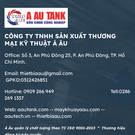
CÔNG TY TNHH SẢN XUẤT THƯƠNG
MẠI KỸ THUẬT Á ÂU
Office: Số 3, An Phú Đông 25, P. An Phú Đông, TP. Hồ
Chí Minh.
Email: thietbiaau@gmail.com
GPKD:0312426851
Hotline: 0909 266 949 T
ell:0286
269 1337
Web:
aautank.com --
maykhuayaau.com --
aautech.vn -- thietbiaau.com
Á Âu quản lý chất lượng theo TC ISO 9001-2015 * Thương hiệu
đăng ký bản quyền