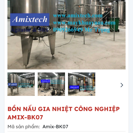
BỒN NẤU GIA NHIỆT CÔNG NGHIỆP
AMIX-BK07
Mã sản phẩm:
Amix-BK07