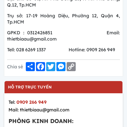
Q.12, Tp.HCM
Trụ sở: 17-19 Hoàng Diệu, Phường 12, Quận 4,
Tp.HCM
GPKD : 0312426851 Email:
thietbiaau@gmail.com
Tell: 028 6269 1337 Hotline: 0909 266 949
Share
Facebook
Twitter
Messenger
Copy
Chia sẻ
Link
HỖ TRỢ TRỰC TUYẾN
Tel:
0909 266 949
Mail: thietbiaau@gmail.com
PHÒNG KINH DOANH: