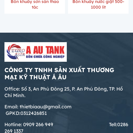
Bồn khuấy sơn sàn thao
Bồn khuấy nước giặt 500-
tác
1000 lít
CÔNG TY TNHH SẢN XUẤT THƯƠNG
MẠI KỸ THUẬT Á ÂU
Office: Số 3, An Phú Đông 25, P. An Phú Đông, TP. Hồ
Chí Minh.
Email: thietbiaau@gmail.com
GPKD:0312426851
Hotline: 0909 266 949 T
ell:0286
269 1337