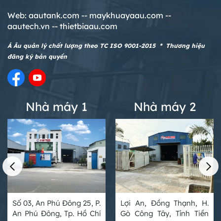
Web:
aautank.com --
maykhuayaau.com --
aautech.vn -- thietbiaau.com
Á Âu quản lý chất lượng theo TC ISO 9001-2015 * Thương hiệu
đăng ký bản quyền
Nhà máy 1
Nhà máy 2
Số 03, An Phú Đông 25, P.
Lợi An, Đồng Thạnh, H.
An Phú Đông, Tp. Hồ Chí
Gò Công Tây, Tỉnh Tiền