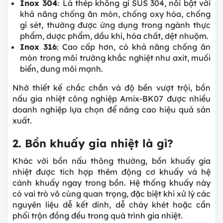
Inox 304
: Là thép không gỉ SUS 304, nổi bật với
khả năng
chống ăn mòn, chống oxy hóa, chống
gỉ sét, thường được ứng dụng trong ngành thực
phẩm, dược phẩm, dầu khí, hóa chất, dệt nhuộm.
Inox 316
: Cao cấp hơn, có khả năng chống ăn
mòn trong môi trường khắc nghiệt như axit, muối
biển, dung môi mạnh.
Nhờ thiết kế chắc chắn và độ bền vượt trội, bồn
nấu gia nhiệt công nghiệp Amix-BK07 được nhiều
doanh nghiệp lựa chọn để nâng cao hiệu quả sản
xuất.
2. Bồn khuấy gia nhiệt là gì?
Khác với bồn nấu thông thường, bồn khuấy gia
nhiệt được tích hợp thêm động cơ khuấy và hệ
cánh khuấy ngay trong bồn. Hệ thống khuấy này
có vai trò vô cùng quan trọng, đặc biệt khi xử lý các
nguyên liệu dễ kết dính, dễ cháy khét hoặc cần
phối trộn đồng đều trong quá trình gia nhiệt.