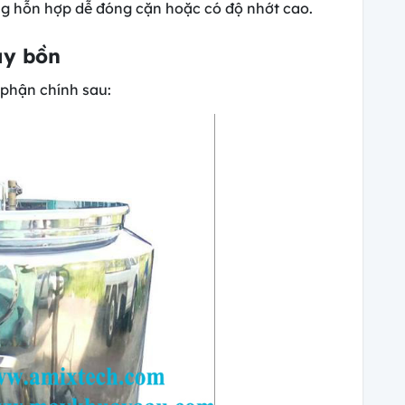
ng hỗn hợp dễ đóng cặn hoặc có độ nhớt cao.
áy bồn
phận chính sau: