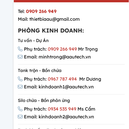
Tel:
0909 266 949
Mail: thietbiaau@gmail.com
PHÒNG KINH DOANH:
Tư vấn - Dự Án
Phụ trách:
0909 266 949
Mr Trọng
Email: minhtrong@aautech.vn
Tank trộn - Bồn chứa
Phụ trách:
0967 787 494
Mr Dương
Email: kinhdoanh1@aautech.vn
Silo chứa - Bồn phản ứng
Phụ trách:
0934 535 949
Ms Cẩm
Email: kinhdoanh2@aautech.vn