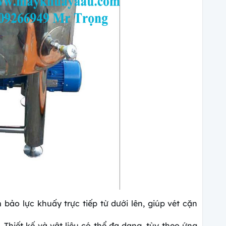
bảo lực khuấy trực tiếp từ dưới lên, giúp vét cặn
Thiết kế và vật liệu có thể đa dạng, tùy theo ứng