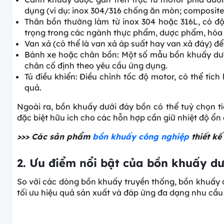
dụng (ví dụ: inox 304/316 chống ăn mòn; composite
Thân bồn thường làm từ inox 304 hoặc 316L, có đ
trọng trong các ngành thực phẩm, dược phẩm, hóa 
Van xả (có thể là van xả áp suất hay van xả đáy) để 
Bánh xe hoặc chân bồn: Một số mẫu bồn khuấy dướ
chân cố định theo yêu cầu ứng dụng.
Tủ điều khiển: Điều chỉnh tốc độ motor, có thể tích
quả.
Ngoài ra, bồn khuấy dưới đáy bồn có thể tuỳ chọn tí
đặc biệt hữu ích cho các hỗn hợp cần giữ nhiệt độ ổn 
>>> Các sản phẩm
bồn khuấy công nghiệp
thiết kế
2. Ưu điểm nổi bật của bồn khuấy d
So với các dòng bồn khuấy truyền thống, bồn khuấy d
tối ưu hiệu quả sản xuất và đáp ứng đa dạng nhu cầu