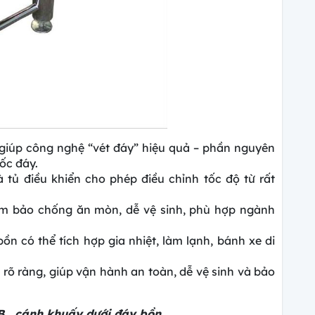
 giúp công nghệ “vét đáy” hiệu quả – phần nguyên
ốc đáy.
à tủ điều khiển cho phép điều chỉnh tốc độ từ rất
.
đảm bảo chống ăn mòn, dễ vệ sinh, phù hợp ngành
n có thể tích hợp gia nhiệt, làm lạnh, bánh xe di
n rõ ràng, giúp vận hành an toàn, dễ vệ sinh và bảo
2B , cánh khuấy dưới đáy bồn