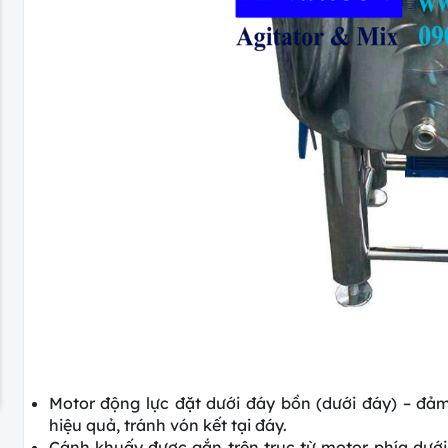
Motor động lực đặt dưới đáy bồn (dưới đáy) – đảm 
hiệu quả, tránh vón kết tại đáy.
Cánh khuấy được gắn trên trục từ motor phía dưới. 