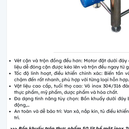
Vét cặn và trộn đồng đều hơn: Motor đặt dưới đáy
liệu dễ đóng cặn được kéo lên và trộn đều ngay từ g
Tốc độ linh hoạt, điều khiển chính xác: Biến tần v
chậm đến rất nhanh, phù hợp với từng loại hỗn hợp
Vật liệu cao cấp, tuổi thọ cao: Vỏ inox 304/316 
thực phẩm, mỹ phẩm, dược phẩm và hóa chất.
Đa dạng tính năng tùy chọn: Bồn khuấy dưới đáy bồ
động,…
An toàn và dễ bảo trì: Van xả, nắp kín, tủ điều khiể
trì.
>>> Bồn khuấy trộn thực phẩm 50 lít bề mặt inox 