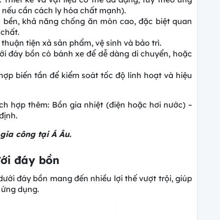
 nếu cần cách ly hóa chất mạnh).
ộ bền, khả năng chống ăn mòn cao, đặc biệt quan
chất.
thuận tiện xả sản phẩm, vệ sinh và bảo trì.
i đáy bồn có bánh xe để dễ dàng di chuyển, hoặc
 hợp biến tần để kiểm soát tốc độ linh hoạt và hiệu
ch hợp thêm: Bồn gia nhiệt (điện hoặc hơi nước) –
định.
 gia công tại Á Âu.
ưới đáy bồn
ưới đáy bồn mang đến nhiều lợi thế vượt trội, giúp
 ứng dụng.