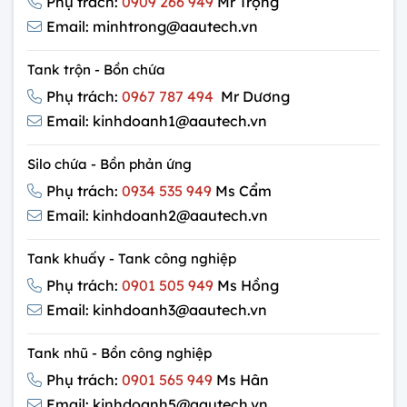
Phụ trách:
0909 266 949
Mr Trọng
Email: minhtrong@aautech.vn
Tank trộn - Bồn chứa
Phụ trách:
0967 787 494
Mr Dương
Email: kinhdoanh1@aautech.vn
Silo chứa - Bồn phản ứng
Phụ trách:
0934 535 949
Ms Cẩm
Email: kinhdoanh2@aautech.vn
Tank khuấy - Tank công nghiệp
Phụ trách:
0901 505 949
Ms Hồng
Email: kinhdoanh3@aautech.vn
Tank nhũ - Bồn công nghiệp
Phụ trách:
0901 565 949
Ms Hân
Email: kinhdoanh5@aautech.vn