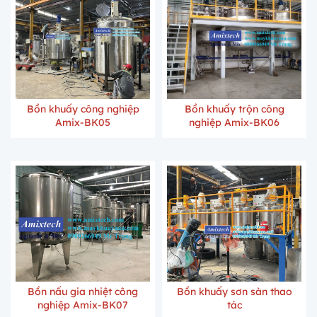
Bồn khuấy công nghiệp
Bồn khuấy trộn công
Amix-BK05
nghiệp Amix-BK06
Bồn nấu gia nhiệt công
Bồn khuấy sơn sàn thao
nghiệp Amix-BK07
tác