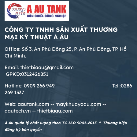
CÔNG TY TNHH SẢN XUẤT THƯƠNG
MẠI KỸ THUẬT Á ÂU
Office: Số 3, An Phú Đông 25, P. An Phú Đông, TP. Hồ
Chí Minh.
Email: thietbiaau@gmail.com
GPKD:0312426851
Hotline: 0909 266 949 T
ell:0286
269 1337
Web:
aautank.com --
maykhuayaau.com --
aautech.vn -- thietbiaau.com
Á Âu quản lý chất lượng theo TC ISO 9001-2015 * Thương hiệu
đăng ký bản quyền