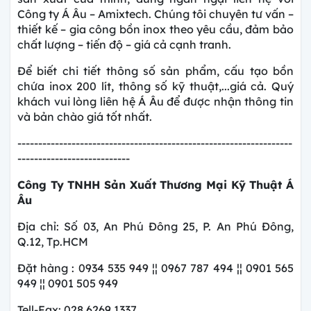
Công ty Á Âu – Amixtech. Chúng tôi chuyên tư vấn –
thiết kế – gia công bồn inox theo yêu cầu, đảm bảo
chất lượng – tiến độ – giá cả cạnh tranh.
Để biết chi tiết thông số sản phẩm, cấu tạo bồn
chứa inox 200 lít, thông số kỹ thuật,...giá cả. Quý
khách vui lòng liên hệ Á Âu để được nhận thông tin
và bản chào giá tốt nhất.
------------------------------------------------------------------
---------------------------
Công Ty TNHH Sản Xuất Thương Mại Kỹ Thuật Á
Âu
Địa chỉ: Số 03, An Phú Đông 25, P. An Phú Đông,
Q.12, Tp.HCM
Đặt hàng : 0934 535 949 ¦¦ 0967 787 494 ¦¦ 0901 565
949 ¦¦ 0901 505 949
Tell-Fax: 028 6269 1337