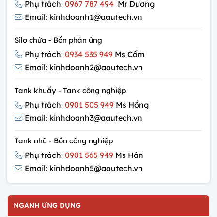
Phụ trách:
0967 787 494
Mr Dương
Email: kinhdoanh1@aautech.vn
Silo chứa - Bồn phản ứng
Phụ trách:
0934 535 949
Ms Cẩm
Email: kinhdoanh2@aautech.vn
Tank khuấy - Tank công nghiệp
Phụ trách:
0901 505 949
Ms Hồng
Email: kinhdoanh3@aautech.vn
Tank nhũ - Bồn công nghiệp
Phụ trách:
0901 565 949
Ms Hân
Email: kinhdoanh5@aautech.vn
NGÀNH ỨNG DỤNG