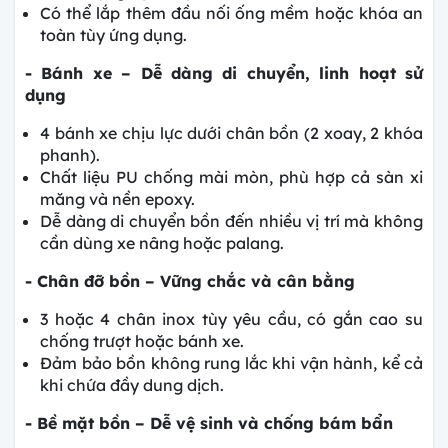
Có thể lắp thêm đầu nối ống mềm hoặc khóa an
toàn tùy ứng dụng.
- Bánh xe – Dễ dàng di chuyển, linh hoạt sử
dụng
4 bánh xe chịu lực dưới chân bồn (2 xoay, 2 khóa
phanh).
Chất liệu PU chống mài mòn, phù hợp cả sàn xi
măng và nền epoxy.
Dễ dàng di chuyển bồn đến nhiều vị trí mà không
cần dùng xe nâng hoặc palang.
- Chân đỡ bồn – Vững chắc và cân bằng
3 hoặc 4 chân inox tùy yêu cầu, có gắn cao su
chống trượt hoặc bánh xe.
Đảm bảo bồn không rung lắc khi vận hành, kể cả
khi chứa đầy dung dịch.
- Bề mặt bồn – Dễ vệ sinh và chống bám bẩn