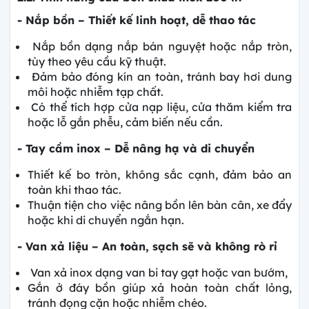
- Nắp bồn – Thiết kế linh hoạt, dễ thao tác
Nắp bồn dạng nắp bán nguyệt hoặc nắp tròn,
tùy theo yêu cầu kỹ thuật.
Đảm bảo đóng kín an toàn, tránh bay hơi dung
môi hoặc nhiễm tạp chất.
Có thể tích hợp cửa nạp liệu, cửa thăm kiểm tra
hoặc lỗ gắn phễu, cảm biến nếu cần.
- Tay cầm inox – Dễ nâng hạ và di chuyển
Thiết kế bo tròn, không sắc cạnh, đảm bảo an
toàn khi thao tác.
Thuận tiện cho việc nâng bồn lên bàn cân, xe đẩy
hoặc khi di chuyển ngắn hạn.
- Van xả liệu – An toàn, sạch sẽ và không rò rỉ
Van xả inox dạng van bi tay gạt hoặc van bướm,
Gắn ở đáy bồn giúp xả hoàn toàn chất lỏng,
tránh đọng cặn hoặc nhiễm chéo.