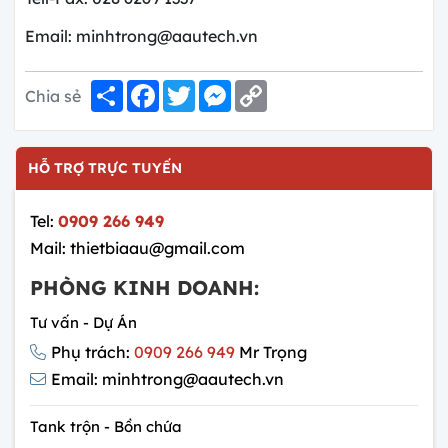
Email: minhtrong@aautech.vn
Share
Facebook
Twitter
Messenger
Copy
Chia sẻ
Link
HỖ TRỢ TRỰC TUYẾN
Tel:
0909 266 949
Mail: thietbiaau@gmail.com
PHÒNG KINH DOANH:
Tư vấn - Dự Án
Phụ trách:
0909 266 949
Mr Trọng
Email: minhtrong@aautech.vn
Tank trộn - Bồn chứa