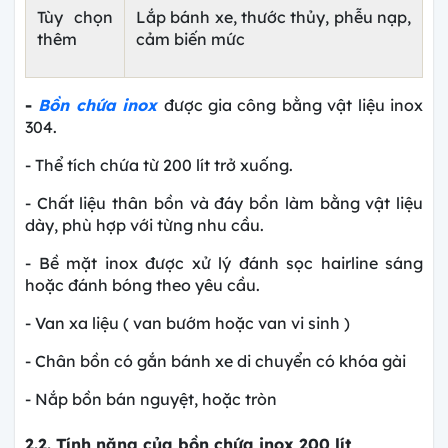
Tùy chọn
Lắp bánh xe, thước thủy, phễu nạp,
thêm
cảm biến mức
-
Bồn chứa inox
được gia công bằng vật liệu inox
304.
- Thể tích chứa từ 200 lít trở xuống.
- Chất liệu thân bồn và đáy bồn làm bằng vật liệu
dày, phù hợp với từng nhu cầu.
- Bề mặt inox được xử lý đánh sọc hairline sáng
hoặc đánh bóng theo yêu cầu.
- Van xa liệu ( van bướm hoặc van vi sinh )
- Chân bồn có gắn bánh xe di chuyển có khóa gài
- Nắp bồn bán nguyệt, hoặc tròn
2.2. Tính năng của bồn chứa inox 200 lít