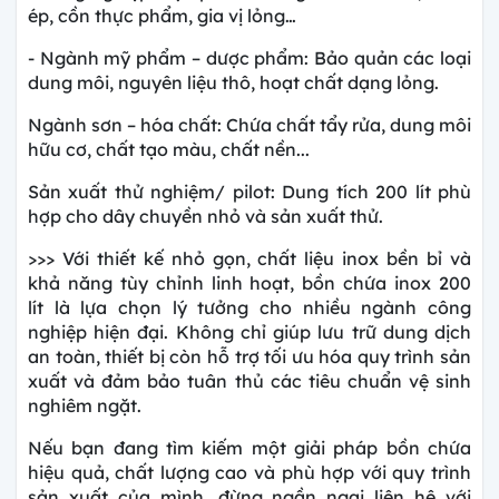
ép, cồn thực phẩm, gia vị lỏng…
- Ngành mỹ phẩm – dược phẩm: Bảo quản các loại
dung môi, nguyên liệu thô, hoạt chất dạng lỏng.
Ngành sơn – hóa chất: Chứa chất tẩy rửa, dung môi
hữu cơ, chất tạo màu, chất nền...
Sản xuất thử nghiệm/ pilot: Dung tích 200 lít phù
hợp cho dây chuyền nhỏ và sản xuất thử.
>>> Với thiết kế nhỏ gọn, chất liệu inox bền bỉ và
khả năng tùy chỉnh linh hoạt, bồn chứa inox 200
lít là lựa chọn lý tưởng cho nhiều ngành công
nghiệp hiện đại. Không chỉ giúp lưu trữ dung dịch
an toàn, thiết bị còn hỗ trợ tối ưu hóa quy trình sản
xuất và đảm bảo tuân thủ các tiêu chuẩn vệ sinh
nghiêm ngặt.
Nếu bạn đang tìm kiếm một giải pháp bồn chứa
hiệu quả, chất lượng cao và phù hợp với quy trình
sản xuất của mình, đừng ngần ngại liên hệ với