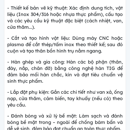
- Thiết kế bản vẽ kỹ thuật:
Xác định dung tích, vật
liệu (Inox 304/316 hoặc nhựa thực phẩm), cấu tạo
và các yêu cầu kỹ thuật đặc biệt (cách nhiệt, van,
cửa thăm...).
- Cắt và tạo hình vật liệu:
Dùng máy CNC hoặc
plasma để cắt thép/tấm inox theo thiết kế; sau đó
cuộn và tạo thân bồn hình trụ nằm ngang.
- Hàn ghép và gia công:
Hàn các bộ phận (thân,
đáy, nắp, chân đỡ) bằng công nghệ hàn TIG để
đảm bảo mối hàn chắc, kín và đạt tiêu chuẩn vệ
sinh thực phẩm.
- Lắp đặt phụ kiện:
Gắn các chi tiết như van xả, ống
nạp, cửa thăm, cảm biến, tay khuấy (nếu có) theo
yêu cầu.
- Đánh bóng và xử lý bề mặt:
Làm sạch và đánh
bóng bề mặt trong – ngoài để chống bám bẩn và
dễ vệ sinh, đảm bảo đạt chuẩn an toàn thực phẩm.