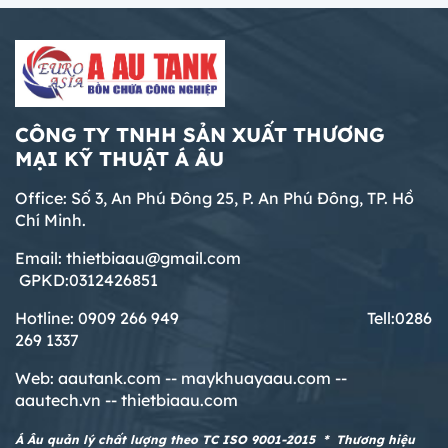
CÔNG TY TNHH SẢN XUẤT THƯƠNG
MẠI KỸ THUẬT Á ÂU
Office: Số 3, An Phú Đông 25, P. An Phú Đông, TP. Hồ
Chí Minh.
Email: thietbiaau@gmail.com
GPKD:0312426851
Hotline: 0909 266 949 T
ell:0286
269 1337
Web:
aautank.com --
maykhuayaau.com --
aautech.vn -- thietbiaau.com
Á Âu quản lý chất lượng theo TC ISO 9001-2015 * Thương hiệu