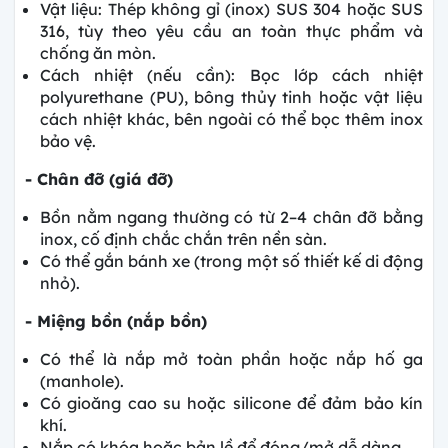
Vật liệu: Thép không gỉ (inox) SUS 304 hoặc SUS
316, tùy theo yêu cầu an toàn thực phẩm và
chống ăn mòn.
Cách nhiệt (nếu cần): Bọc lớp cách nhiệt
polyurethane (PU), bông thủy tinh hoặc vật liệu
cách nhiệt khác, bên ngoài có thể bọc thêm inox
bảo vệ.
- Chân đỡ (giá đỡ)
Bồn nằm ngang thường có từ 2–4 chân đỡ bằng
inox, cố định chắc chắn trên nền sàn.
Có thể gắn bánh xe (trong một số thiết kế di động
nhỏ).
- Miệng bồn (nắp bồn)
Có thể là nắp mở toàn phần hoặc nắp hố ga
(manhole).
Có gioăng cao su hoặc silicone để đảm bảo kín
khí.
Nắp có khóa hoặc bản lề để đóng/mở dễ dàng.