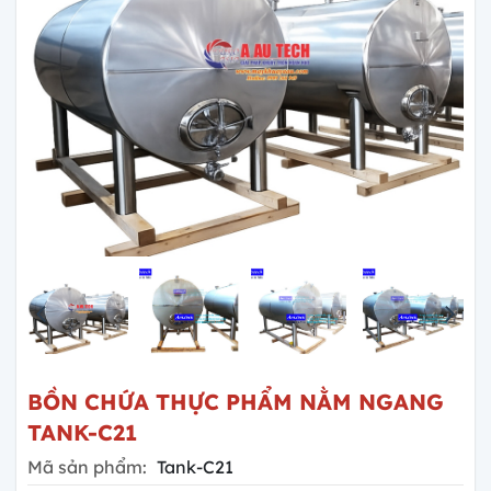
BỒN CHỨA THỰC PHẨM NẰM NGANG
TANK-C21
Mã sản phẩm:
Tank-C21