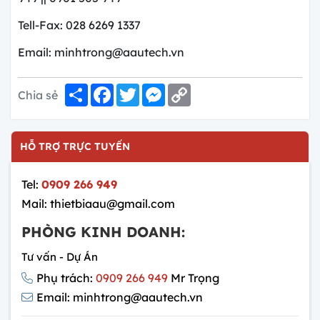
Tell-Fax: 028 6269 1337
Email: minhtrong@aautech.vn
Share
Facebook
Twitter
Messenger
Copy
Chia sẻ
Link
HỖ TRỢ TRỰC TUYẾN
Tel:
0909 266 949
Mail: thietbiaau@gmail.com
PHÒNG KINH DOANH:
Tư vấn - Dự Án
Phụ trách:
0909 266 949
Mr Trọng
Email: minhtrong@aautech.vn