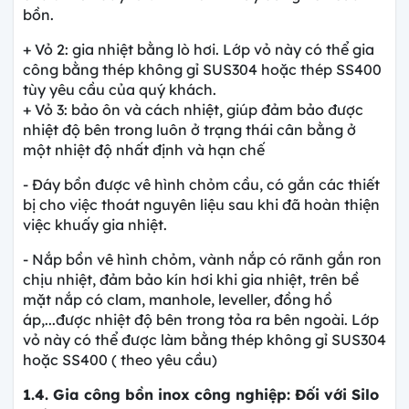
bồn.
+ Vỏ 2: gia nhiệt bằng lò hơi. Lớp vỏ này có thể gia
công bằng thép không gỉ SUS304 hoặc thép SS400
tùy yêu cầu của quý khách.
+ Vỏ 3: bảo ôn và cách nhiệt, giúp đảm bảo được
nhiệt độ bên trong luôn ở trạng thái cân bằng ở
một nhiệt độ nhất định và hạn chế
- Đáy bồn được vê hình chỏm cầu, có gắn các thiết
bị cho việc thoát nguyên liệu sau khi đã hoàn thiện
việc khuấy gia nhiệt.
- Nắp bồn vê hình chỏm, vành nắp có rãnh gắn ron
chịu nhiệt, đảm bảo kín hơi khi gia nhiệt, trên bề
mặt nắp có clam, manhole, leveller, đồng hồ
áp,...được nhiệt độ bên trong tỏa ra bên ngoài. Lớp
vỏ này có thể được làm bằng thép không gỉ SUS304
hoặc SS400 ( theo yêu cầu)
1.4. Gia công bồn inox công nghiệp: Đối với Silo