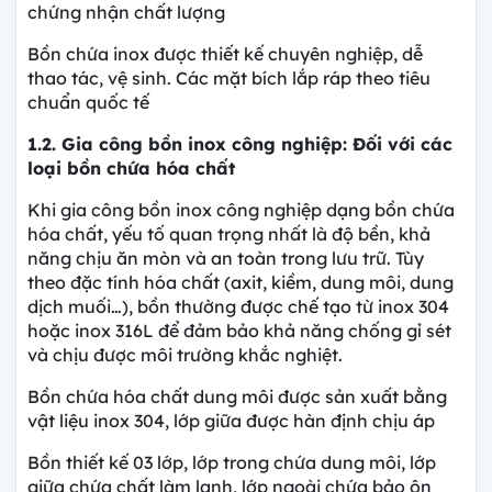
chứng nhận chất lượng
Bồn chứa inox được thiết kế chuyên nghiệp, dễ
thao tác, vệ sinh. Các mặt bích lắp ráp theo tiêu
chuẩn quốc tế
1.2. Gia công bồn inox công nghiệp: Đối với các
loại bồn chứa hóa chất
Khi gia công bồn inox công nghiệp dạng bồn chứa
hóa chất, yếu tố quan trọng nhất là độ bền, khả
năng chịu ăn mòn và an toàn trong lưu trữ. Tùy
theo đặc tính hóa chất (axit, kiềm, dung môi, dung
dịch muối…), bồn thường được chế tạo từ inox 304
hoặc inox 316L để đảm bảo khả năng chống gỉ sét
và chịu được môi trường khắc nghiệt.
Bồn chứa hóa chất dung môi được sản xuất bằng
vật liệu inox 304, lớp giữa được hàn định chịu áp
Bồn thiết kế 03 lớp, lớp trong chứa dung môi, lớp
giữa chứa chất làm lạnh, lớp ngoài chứa bảo ôn