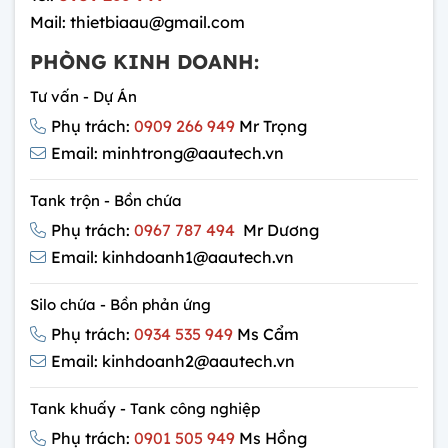
Mail: thietbiaau@gmail.com
PHÒNG KINH DOANH:
Tư vấn - Dự Án
Phụ trách:
0909 266 949
Mr Trọng
Email: minhtrong@aautech.vn
Tank trộn - Bồn chứa
Phụ trách:
0967 787 494
Mr Dương
Email: kinhdoanh1@aautech.vn
Silo chứa - Bồn phản ứng
Phụ trách:
0934 535 949
Ms Cẩm
Email: kinhdoanh2@aautech.vn
Tank khuấy - Tank công nghiệp
Phụ trách:
0901 505 949
Ms Hồng