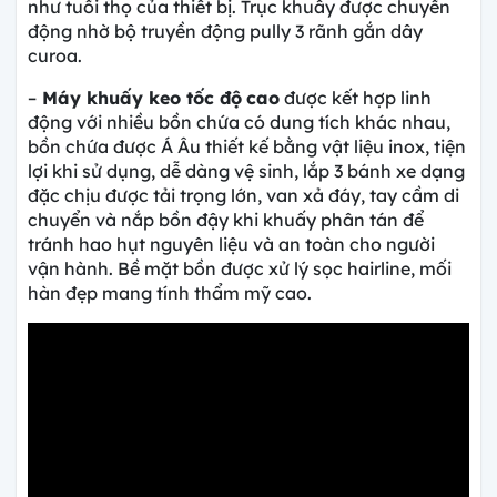
như tuổi thọ của thiết bị. Trục khuấy được chuyển
động nhờ bộ truyền động pully 3 rãnh gắn dây
curoa.
–
Máy khuấy keo tốc độ
cao
được kết hợp linh
động với nhiều bồn chứa có dung tích khác nhau,
bồn chứa được Á Âu thiết kế bằng vật liệu inox, tiện
lợi khi sử dụng, dễ dàng vệ sinh, lắp 3 bánh xe dạng
đặc chịu được tải trọng lớn, van xả đáy, tay cầm di
chuyển và nắp bồn đậy khi khuấy phân tán để
tránh hao hụt nguyên liệu và an toàn cho người
vận hành. Bề mặt bồn được xử lý sọc hairline, mối
hàn đẹp mang tính thẩm mỹ cao.