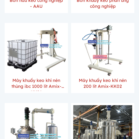
Bồn nấu keo công nghiệp
Bồn khuấy keo phản ứng
- AAU
công nghiệp
Máy khuấy keo khí nén
Máy khuấy keo khí nén
thùng ibc 1000 lít Amix-
200 lít Amix-KK02
KK01