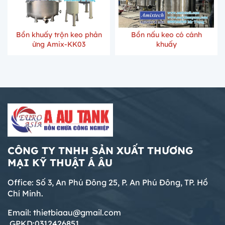
Bồn khuấy trộn keo phản
Bồn nấu keo có cánh
ứng Amix-KK03
khuấy
CÔNG TY TNHH SẢN XUẤT THƯƠNG
MẠI KỸ THUẬT Á ÂU
Office: Số 3, An Phú Đông 25, P. An Phú Đông, TP. Hồ
Chí Minh.
Email: thietbiaau@gmail.com
GPKD:0312426851