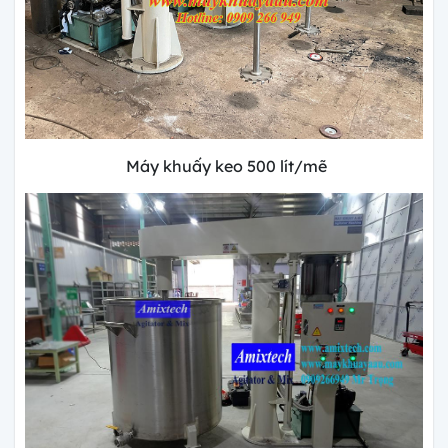
Máy khuấy keo 500 lít/mẽ