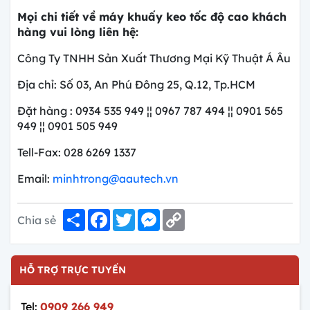
Mọi chi tiết về máy khuấy keo tốc độ cao khách
hàng vui lòng liên hệ:
Công Ty TNHH Sản Xuất Thương Mại Kỹ Thuật Á Âu
Địa chỉ: Số 03, An Phú Đông 25, Q.12, Tp.HCM
Đặt hàng : 0934 535 949 ¦¦ 0967 787 494 ¦¦ 0901 565
949 ¦¦ 0901 505 949
Tell-Fax: 028 6269 1337
Email:
minhtrong@aautech.vn
Share
Facebook
Twitter
Messenger
Copy
Chia sẻ
Link
HỖ TRỢ TRỰC TUYẾN
Tel:
0909 266 949