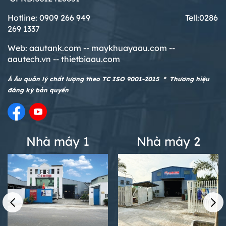
Hotline: 0909 266 949 T
ell:0286
269 1337
Web:
aautank.com --
maykhuayaau.com --
aautech.vn -- thietbiaau.com
Á Âu quản lý chất lượng theo TC ISO 9001-2015 * Thương hiệu
đăng ký bản quyền
Nhà máy 1
Nhà máy 2