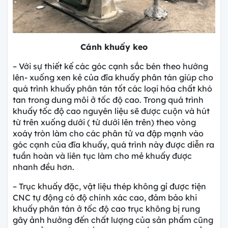
Cánh khuấy keo
– Với sự thiết kế các góc cạnh sắc bén theo hướng
lên- xuống xen kẻ của đĩa khuấy phân tán giúp cho
quá trình khuấy phân tán tốt các loại hóa chất khó
tan trong dung môi ở tốc độ cao. Trong quá trình
khuấy tốc độ cao nguyên liệu sẽ được cuộn và hút
từ trên xuống dưới ( từ dưới lên trên) theo vòng
xoáy tròn làm cho các phân tử va đập mạnh vào
góc cạnh của đĩa khuấy, quá trình này được diễn ra
tuần hoàn và liên tục làm cho mẻ khuấy được
nhanh đều hơn.
– Trục khuấy đặc, vật liệu thép không gỉ được tiện
CNC tự động có độ chính xác cao, đảm bảo khi
khuấy phân tán ở tốc độ cao trục không bị rung
gây ảnh hưởng đến chất lượng của sản phẩm cũng