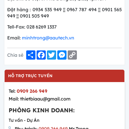
Đặt hàng : 0934 535 949 ¦¦ 0967 787 494 ¦¦ 0901 565
949 ¦¦ 0901 505 949
Tell-Fax: 028 6269 1337
Email:
minhtrong@aautech.vn
Share
Facebook
Twitter
Messenger
Copy
Chia sẻ
Link
HỖ TRỢ TRỰC TUYẾN
Tel:
0909 266 949
Mail: thietbiaau@gmail.com
PHÒNG KINH DOANH:
Tư vấn - Dự Án
Phụ trách:
0909 266 949
Mr Trọng