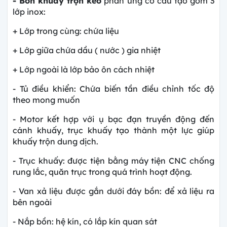
- Bồn khuấy trộn keo
phản ứng có cấu tạo gồm 3
lớp inox:
+ Lớp trong cùng: chứa liệu
+ Lớp giữa chứa dầu ( nước ) gia nhiệt
+ Lớp ngoài là lớp bảo ôn cách nhiệt
- Tủ điều khiển: Chứa biến tần điều chỉnh tốc độ
theo mong muốn
- Motor kết hợp với ụ bạc đạn truyền động đến
cánh khuấy, trục khuấy tạo thành một lực giúp
khuấy trộn dung dịch.
- Trục khuấy: được tiện bằng máy tiện CNC chống
rung lắc, quăn trục trong quá trình hoạt động.
- Van xả liệu được gắn dưới đáy bồn: để xả liệu ra
bên ngoài
- Nắp bồn: hệ kín, có lắp kín quan sát