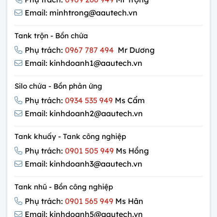
Email: minhtrong@aautech.vn
Tank trộn - Bồn chứa
Phụ trách:
0967 787 494
Mr Dương
Email: kinhdoanh1@aautech.vn
Silo chứa - Bồn phản ứng
Phụ trách:
0934 535 949
Ms Cẩm
Email: kinhdoanh2@aautech.vn
Tank khuấy - Tank công nghiệp
Phụ trách:
0901 505 949
Ms Hồng
Email: kinhdoanh3@aautech.vn
Tank nhũ - Bồn công nghiệp
Phụ trách:
0901 565 949
Ms Hân
Email: kinhdoanh5@aautech.vn