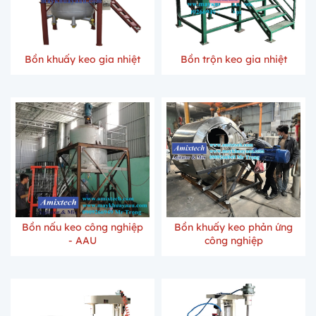
Bồn khuấy keo gia nhiệt
Bồn trộn keo gia nhiệt
Bồn nấu keo công nghiệp
Bồn khuấy keo phản ứng
- AAU
công nghiệp