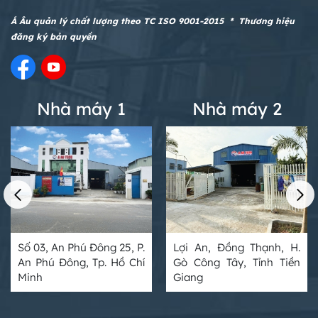
Á Âu quản lý chất lượng theo TC ISO 9001-2015 * Thương hiệu
đăng ký bản quyền
Nhà máy 1
Nhà máy 2
Số 03, An Phú Đông 25, P.
Lợi An, Đồng Thạnh, H.
An Phú Đông, Tp. Hồ Chí
Gò Công Tây, Tỉnh Tiền
Minh
Giang