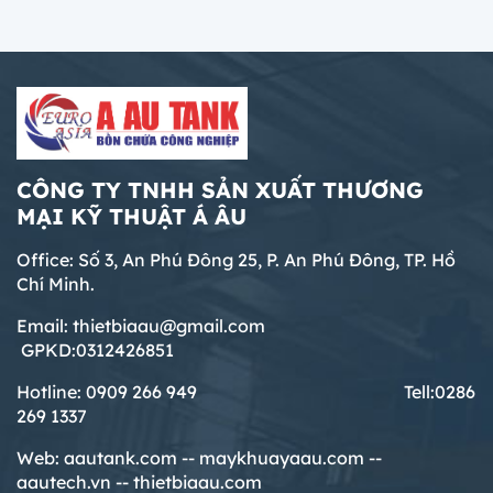
CÔNG TY TNHH SẢN XUẤT THƯƠNG
MẠI KỸ THUẬT Á ÂU
Office: Số 3, An Phú Đông 25, P. An Phú Đông, TP. Hồ
Chí Minh.
Email: thietbiaau@gmail.com
GPKD:0312426851
Hotline: 0909 266 949 T
ell:0286
269 1337
Web:
aautank.com --
maykhuayaau.com --
aautech.vn -- thietbiaau.com