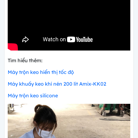
Tìm hiểu thêm:
Máy trộn keo hiển thị tốc độ
Máy khuấy keo khí nén 200 lít Amix-KK02
Máy trộn keo silicone