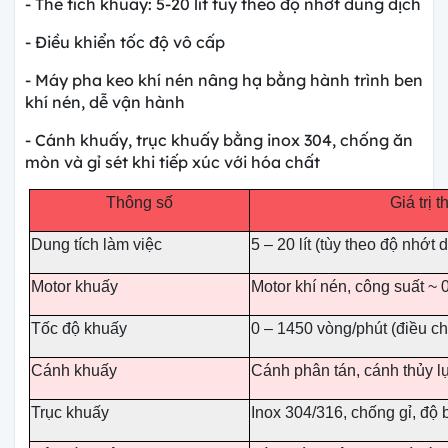
- Thể tích khuấy: 5-20 lít tùy theo độ nhớt dung dịch
- Điều khiển tốc độ vô cấp
- Máy pha keo khí nén nâng hạ bằng hành trình ben
khí nén, dễ vận hành
- Cánh khuấy, trục khuấy bằng inox 304, chống ăn
mòn và gỉ sét khi tiếp xúc với hóa chất
Thông số
Giá trị 
Dung tích làm việc
5 – 20 lít (tùy theo độ nhớt 
Motor khuấy
Motor khí nén, công suất ~ 
Tốc độ khuấy
0 – 1450 vòng/phút (điều ch
Cánh khuấy
Cánh phân tán, cánh thủy lực
Trục khuấy
Inox 304/316, chống gỉ, độ 