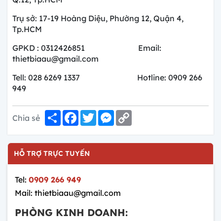
Trụ sở: 17-19 Hoàng Diệu, Phường 12, Quận 4,
Tp.HCM
GPKD : 0312426851 Email:
thietbiaau@gmail.com
Tell: 028 6269 1337 Hotline: 0909 266
949
Share
Facebook
Twitter
Messenger
Copy
Chia sẻ
Link
HỖ TRỢ TRỰC TUYẾN
Tel:
0909 266 949
Mail: thietbiaau@gmail.com
PHÒNG KINH DOANH: