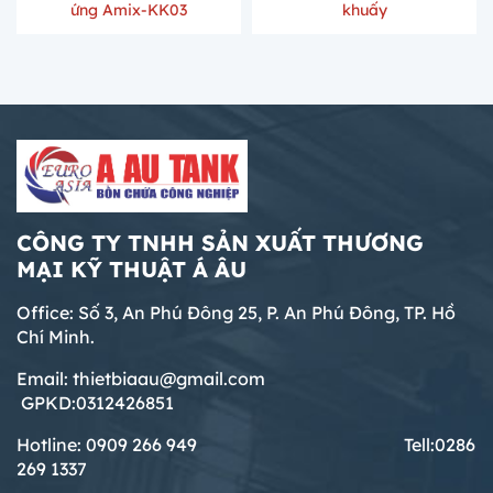
ứng Amix-KK03
khuấy
CÔNG TY TNHH SẢN XUẤT THƯƠNG
MẠI KỸ THUẬT Á ÂU
Office: Số 3, An Phú Đông 25, P. An Phú Đông, TP. Hồ
Chí Minh.
Email: thietbiaau@gmail.com
GPKD:0312426851
Hotline: 0909 266 949 T
ell:0286
269 1337