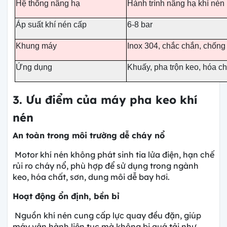
Hệ thống nâng hạ
Hành trình nâng hạ khí nén
Áp suất khí nén cấp
6-8 bar
Khung máy
Inox 304, chắc chắn, chốn
Ứng dụng
Khuấy, pha trộn keo, hóa c
3. Ưu điểm của máy pha keo khí
nén
An toàn trong môi trường dễ cháy nổ
Motor khí nén không phát sinh tia lửa điện, hạn chế
rủi ro cháy nổ, phù hợp để sử dụng trong ngành
keo, hóa chất, sơn, dung môi dễ bay hơi.
Hoạt động ổn định, bền bỉ
Nguồn khí nén cung cấp lực quay đều đặn, giúp
máy vận hành liên tục mà không bị quá tải như