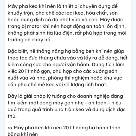
Máy pha keo khí nén là thiết bị chuyên dụng để
khuấy trộn, pha chế các loại keo, hóa chất, sơn
hoặc dung dịch có độ nhớt vừa và cao. Máy được
trang bị motor khí nén hoạt động an toàn, ổn định,
không phát sinh tia lửa điện, rất phù hợp trong môi
trường dễ cháy nổ.
Đặc biệt, hệ thống nâng hạ bằng ben khí nén giúp
thao tác đưa thùng chứa vào và lấy ra dễ dàng, tiết
kiệm công sức cho người vận hành. Dung tích làm
việc 20 lít nhỏ gọn, phù hợp cho các xưởng sản
xuất vừa và nhỏ, phòng thí nghiệm hoặc khu vực
cần pha chế mẻ keo với số lượng linh hoạt.
Đây là giải pháp lý tưởng cho doanh nghiệp đang
tìm kiếm một dòng máy gọn nhẹ – an toàn – hiệu
quả trong quá trình pha trộn keo và dung dịch đặc
thù.
>> Máy pha keo khí nén 20 lít nâng hạ hành trình
bằng khí nén