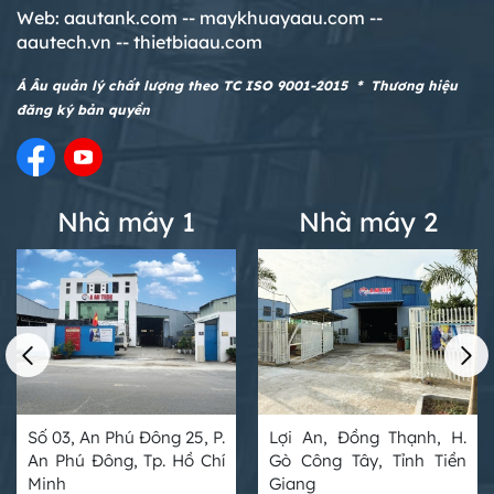
Web:
aautank.com --
maykhuayaau.com --
aautech.vn -- thietbiaau.com
Á Âu quản lý chất lượng theo TC ISO 9001-2015 * Thương hiệu
đăng ký bản quyền
Nhà máy 1
Nhà máy 2
Số 03, An Phú Đông 25, P.
Lợi An, Đồng Thạnh, H.
An Phú Đông, Tp. Hồ Chí
Gò Công Tây, Tỉnh Tiền
Minh
Giang