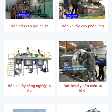
Bồn nấu keo gia nhiệt
Bồn khuấy keo phản ứng
Bồn khuấy công nghiệp Á
Bồn khuấy hóa chất 10
Âu
khối