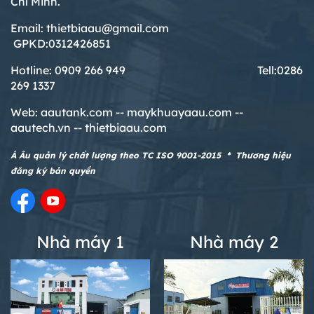
Chí Minh.
Email: thietbiaau@gmail.com
GPKD:0312426851
Hotline: 0909 266 949 T
ell:0286
269 1337
Web:
aautank.com --
maykhuayaau.com --
aautech.vn -- thietbiaau.com
Á Âu quản lý chất lượng theo TC ISO 9001-2015 * Thương hiệu
đăng ký bản quyền
Nhà máy 1
Nhà máy 2