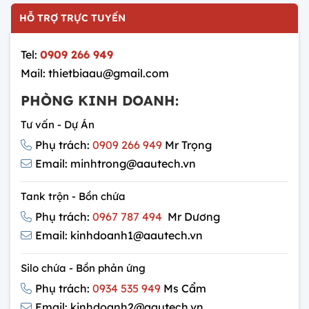
HỖ TRỢ TRỰC TUYẾN
Tel:
0909 266 949
Mail: thietbiaau@gmail.com
PHÒNG KINH DOANH:
Tư vấn - Dự Án
Phụ trách:
0909 266 949
Mr Trọng
Email: minhtrong@aautech.vn
Tank trộn - Bồn chứa
Phụ trách:
0967 787 494
Mr Dương
Email: kinhdoanh1@aautech.vn
Silo chứa - Bồn phản ứng
Phụ trách:
0934 535 949
Ms Cẩm
Email: kinhdoanh2@aautech.vn