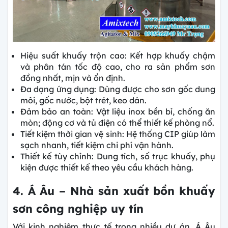
Hiệu suất khuấy trộn cao: Kết hợp khuấy chậm
và phân tán tốc độ cao, cho ra sản phẩm sơn
đồng nhất, mịn và ổn định.
Đa dạng ứng dụng: Dùng được cho sơn gốc dung
môi, gốc nước, bột trét, keo dán.
Đảm bảo an toàn: Vật liệu inox bền bỉ, chống ăn
mòn; động cơ và tủ điện có thể thiết kế phòng nổ.
Tiết kiệm thời gian vệ sinh: Hệ thống CIP giúp làm
sạch nhanh, tiết kiệm chi phí vận hành.
Thiết kế tùy chỉnh: Dung tích, số trục khuấy, phụ
kiện được thiết kế theo yêu cầu khách hàng.
4. Á Âu – Nhà sản xuất bồn khuấy
sơn công nghiệp uy tín
Với kinh nghiệm thực tế trong nhiều dự án, Á Âu