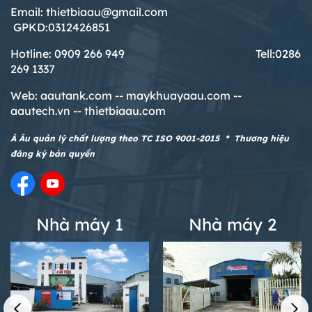
Email: thietbiaau@gmail.com
GPKD:0312426851
Hotline: 0909 266 949 T
ell:0286
269 1337
Web:
aautank.com --
maykhuayaau.com --
aautech.vn -- thietbiaau.com
Á Âu quản lý chất lượng theo TC ISO 9001-2015 * Thương hiệu
đăng ký bản quyền
Nhà máy 1
Nhà máy 2