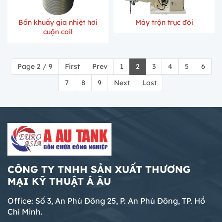
Bồn khuấy gia nhiệt hơi
Máy trộn trục đôi
cuộn coil
Page 2 / 9
First
Prev
1
2
3
4
5
6
7
8
9
Next
Last
CÔNG TY TNHH SẢN XUẤT THƯƠNG
MẠI KỸ THUẬT Á ÂU
Office: Số 3, An Phú Đông 25, P. An Phú Đông, TP. Hồ
Chí Minh.