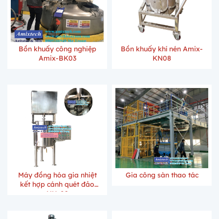
Bồn khuấy công nghiệp
Bồn khuấy khí nén Amix-
Amix-BK03
KN08
Máy đồng hóa gia nhiệt
Gia công sàn thao tác
kết hợp cánh quét đảo
NH-09