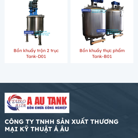
Bồn khuấy trộn 2 trục
Bồn khuấy thực phẩm
Tank-D01
Tank-B01
CÔNG TY TNHH SẢN XUẤT THƯƠNG
MẠI KỸ THUẬT Á ÂU