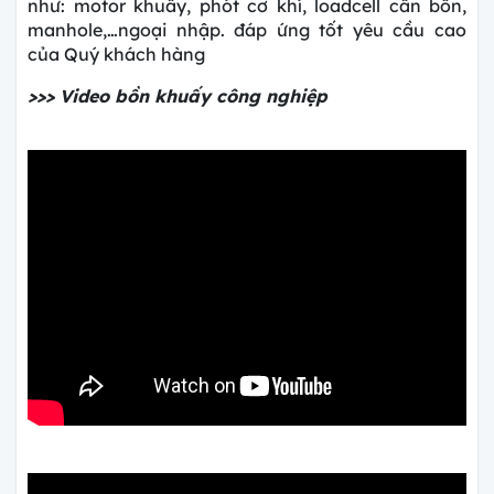
như
: motor khuấy, phót cơ khí, loadcell cân bồn,
manhole,…ngoại nhập. đáp ứng tốt yêu cầu cao
của Quý khách hàng
>>> Video bồn khuấy công nghiệp