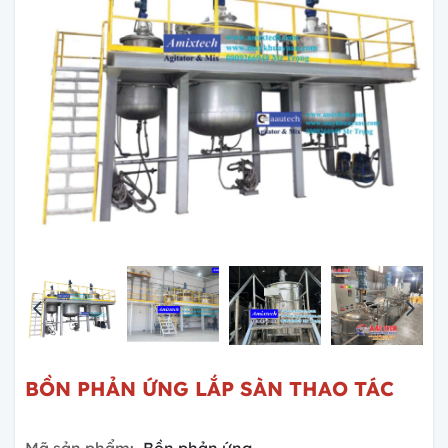
BỒN PHẢN ỨNG LẮP SÀN THAO TÁC
Mã sản phẩm:
Bồn phản ứng