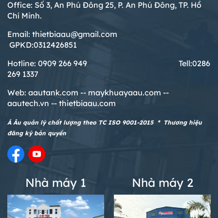
Office: Số 3, An Phú Đông 25, P. An Phú Đông, TP. Hồ
Chí Minh.
Email: thietbiaau@gmail.com
GPKD:0312426851
Hotline: 0909 266 949 T
ell:0286
269 1337
Web:
aautank.com --
maykhuayaau.com --
aautech.vn -- thietbiaau.com
Á Âu quản lý chất lượng theo TC ISO 9001-2015 * Thương hiệu
đăng ký bản quyền
Nhà máy 1
Nhà máy 2