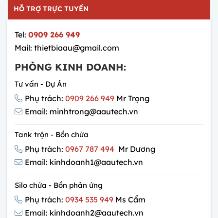
HỖ TRỢ TRỰC TUYẾN
Tel:
0909 266 949
Mail: thietbiaau@gmail.com
PHÒNG KINH DOANH:
Tư vấn - Dự Án
Phụ trách:
0909 266 949
Mr Trọng
Email: minhtrong@aautech.vn
Tank trộn - Bồn chứa
Phụ trách:
0967 787 494
Mr Dương
Email: kinhdoanh1@aautech.vn
Silo chứa - Bồn phản ứng
Phụ trách:
0934 535 949
Ms Cẩm
Email: kinhdoanh2@aautech.vn