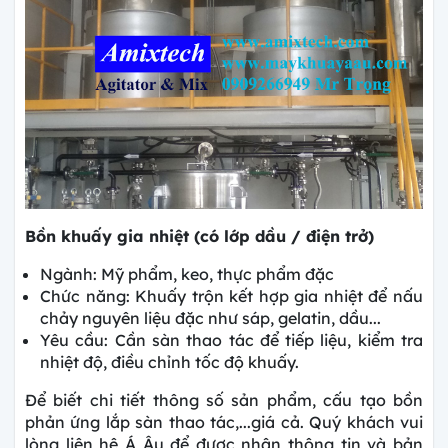
Bồn khuấy gia nhiệt (có lớp dầu / điện trở)
Ngành: Mỹ phẩm, keo, thực phẩm đặc
Chức năng: Khuấy trộn kết hợp gia nhiệt để nấu
chảy nguyên liệu đặc như sáp, gelatin, dầu...
Yêu cầu: Cần sàn thao tác để tiếp liệu, kiểm tra
nhiệt độ, điều chỉnh tốc độ khuấy.
Để biết chi tiết thông số sản phẩm, cấu tạo bồn
phản ứng lắp sàn thao tác,...giá cả. Quý khách vui
lòng liên hệ Á Âu để được nhận thông tin và bản