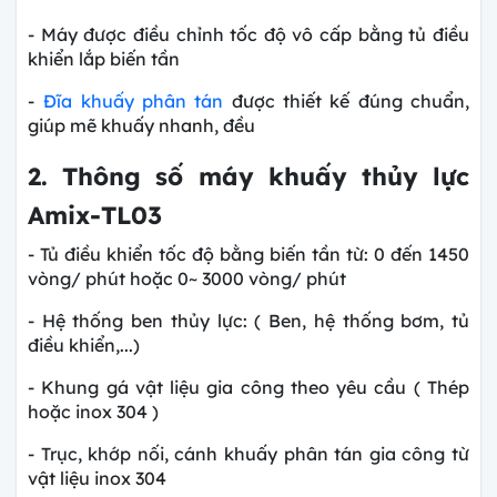
- Máy được điều chỉnh tốc độ vô cấp bằng tủ điều
khiển lắp biến tần
-
Đĩa khuấy phân tán
được thiết kế đúng chuẩn,
giúp mẽ khuấy nhanh, đều
2. Thông số
máy khuấy thủy lực
Amix-TL03
- Tủ điều khiển tốc độ bằng biến tần từ: 0 đến 1450
vòng/ phút hoặc 0~ 3000 vòng/ phút
- Hệ thống ben thủy lực: ( Ben, hệ thống bơm, tủ
điều khiển,...)
- Khung gá vật liệu gia công theo yêu cầu ( Thép
hoặc inox 304 )
- Trục, khớp nối, cánh khuấy phân tán gia công từ
vật liệu inox 304