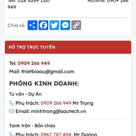
Tell: 028 6269 1337 Hotline: 0909 266
949
Share
Facebook
Twitter
Messenger
Copy
Chia sẻ
Link
HỖ TRỢ TRỰC TUYẾN
Tel:
0909 266 949
Mail: thietbiaau@gmail.com
PHÒNG KINH DOANH:
Tư vấn - Dự Án
Phụ trách:
0909 266 949
Mr Trọng
Email: minhtrong@aautech.vn
Tank trộn - Bồn chứa
Phụ trách:
0967 787 494
Mr Dương