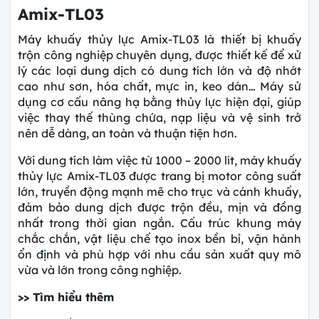
Amix-TL03
Máy khuấy thủy lực Amix-TL03 là thiết bị khuấy
trộn công nghiệp chuyên dụng, được thiết kế để xử
lý các loại dung dịch có dung tích lớn và độ nhớt
cao như sơn, hóa chất, mực in, keo dán… Máy sử
dụng cơ cấu nâng hạ bằng thủy lực hiện đại, giúp
việc thay thế thùng chứa, nạp liệu và vệ sinh trở
nên dễ dàng, an toàn và thuận tiện hơn.
Với dung tích làm việc từ 1000 – 2000 lít, máy khuấy
thủy lực Amix-TL03 được trang bị motor công suất
lớn, truyền động mạnh mẽ cho trục và cánh khuấy,
đảm bảo dung dịch được trộn đều, mịn và đồng
nhất trong thời gian ngắn. Cấu trúc khung máy
chắc chắn, vật liệu chế tạo inox bền bỉ, vận hành
ổn định và phù hợp với nhu cầu sản xuất quy mô
vừa và lớn trong công nghiệp.
>> Tìm hiểu thêm