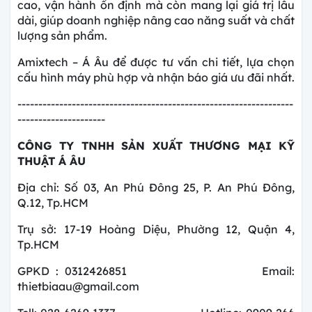
cao, vận hành ổn định mà còn mang lại giá trị lâu
dài, giúp doanh nghiệp nâng cao năng suất và chất
lượng sản phẩm.
Amixtech – Á Âu để được tư vấn chi tiết, lựa chọn
cấu hình máy phù hợp và nhận báo giá ưu đãi nhất.
------------------------------------------------------------------
---------------------
CÔNG TY
TNHH SẢN XUẤT THƯƠNG MẠI KỸ
THUẬT Á ÂU
Địa chỉ: Số 03, An Phú Đông 25, P. An Phú Đông,
Q.12, Tp.HCM
Trụ sở: 17-19 Hoàng Diệu, Phường 12, Quận 4,
Tp.HCM
GPKD : 0312426851 Email:
thietbiaau@gmail.com