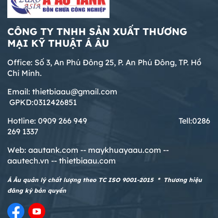
CÔNG TY TNHH SẢN XUẤT THƯƠNG
MẠI KỸ THUẬT Á ÂU
Office: Số 3, An Phú Đông 25, P. An Phú Đông, TP. Hồ
Chí Minh.
Email: thietbiaau@gmail.com
GPKD:0312426851
Hotline: 0909 266 949 T
ell:0286
269 1337
Web:
aautank.com --
maykhuayaau.com --
aautech.vn -- thietbiaau.com
Á Âu quản lý chất lượng theo TC ISO 9001-2015 * Thương hiệu
đăng ký bản quyền