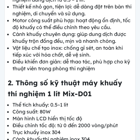
Thiết kế nhỏ gọn, tiện lợi: dễ dàng đặt trên bàn thí
nghiệm, di chuyển và sử dụng.
Motor công suất phù hợp: hoạt động ổn định, tốc
độ khuấy có thể điều chỉnh theo yêu cầu.
Cánh khuấy chuyên dụng: giúp dung dịch được
khuấy trộn đồng đều, mịn và nhanh chóng.
Vật liệu chế tạo inox: chống gỉ sét, an toàn khi
tiếp xúc với hóa chất, dễ vệ sinh.
Điều khiển đơn giản: dễ thao tác, phù hợp cho kỹ
thuật viên trong phòng thí nghiệm
2. Thông số kỹ thuật máy khuấy
thí nghiệm 1 lít Mix-D01
Thể tích khuấy: 0.5~1 lít
Công suất: 80W
Màn hình LCD hiển thị tốc độ
Điều chỉnh tốc độ: từ 0 đến 2000 vòng/phút
Trục khuấy inox 304
Cánh
khuấy
thí nghiệm inox 304