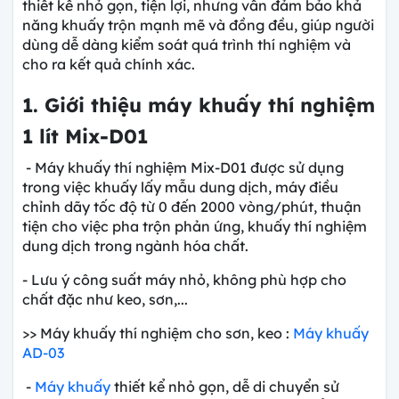
thiết kế nhỏ gọn, tiện lợi, nhưng vẫn đảm bảo khả
năng khuấy trộn mạnh mẽ và đồng đều, giúp người
dùng dễ dàng kiểm soát quá trình thí nghiệm và
cho ra kết quả chính xác.
1. Giới thiệu máy khuấy thí nghiệm
1 lít Mix-D01
- Máy khuấy thí nghiệm Mix-D01 được sử dụng
trong việc khuấy lấy mẫu dung dịch, máy điều
chỉnh dãy tốc độ từ 0 đến 2000 vòng/phút, thuận
tiện cho việc pha trộn phản ứng, khuấy thí nghiệm
dung dịch trong ngành hóa chất.
- Lưu ý công suất máy nhỏ, không phù hợp cho
chất đặc như keo, sơn,...
>> Máy khuấy thí nghiệm cho sơn, keo :
Máy khuấy
AD-03
-
Máy khuấy
thiết kể nhỏ gọn, dễ di chuyển sử