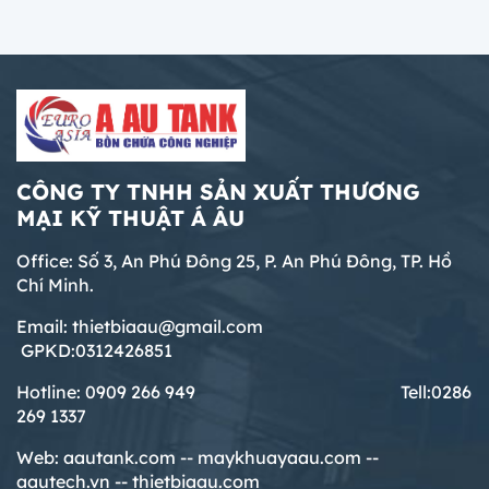
CÔNG TY TNHH SẢN XUẤT THƯƠNG
MẠI KỸ THUẬT Á ÂU
Office: Số 3, An Phú Đông 25, P. An Phú Đông, TP. Hồ
Chí Minh.
Email: thietbiaau@gmail.com
GPKD:0312426851
Hotline: 0909 266 949 T
ell:0286
269 1337
Web:
aautank.com --
maykhuayaau.com --
aautech.vn -- thietbiaau.com