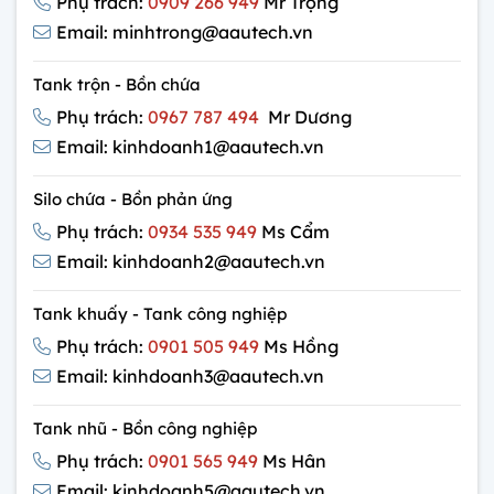
Phụ trách:
0909 266 949
Mr Trọng
Email: minhtrong@aautech.vn
Tank trộn - Bồn chứa
Phụ trách:
0967 787 494
Mr Dương
Email: kinhdoanh1@aautech.vn
Silo chứa - Bồn phản ứng
Phụ trách:
0934 535 949
Ms Cẩm
Email: kinhdoanh2@aautech.vn
Tank khuấy - Tank công nghiệp
Phụ trách:
0901 505 949
Ms Hồng
Email: kinhdoanh3@aautech.vn
Tank nhũ - Bồn công nghiệp
Phụ trách:
0901 565 949
Ms Hân
Email: kinhdoanh5@aautech.vn