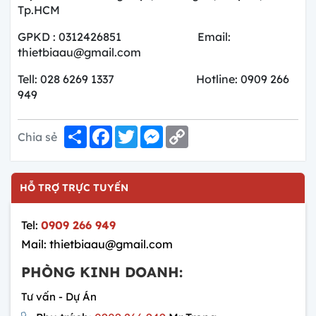
Tp.HCM
GPKD : 0312426851 Email:
thietbiaau@gmail.com
Tell: 028 6269 1337 Hotline: 0909 266
949
Share
Facebook
Twitter
Messenger
Copy
Chia sẻ
Link
HỖ TRỢ TRỰC TUYẾN
Tel:
0909 266 949
Mail: thietbiaau@gmail.com
PHÒNG KINH DOANH:
Tư vấn - Dự Án